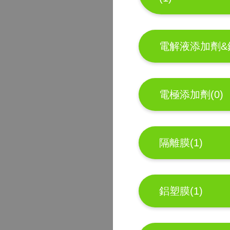
電解液添加劑&銅
電極添加劑(0)
隔離膜(1)
鋁塑膜(1)