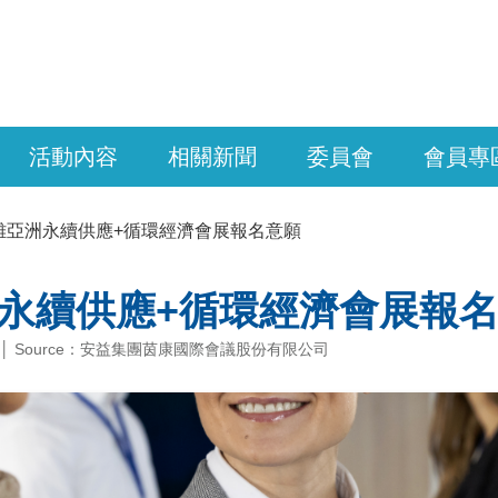
活動內容
相關新聞
委員會
會員專
雄亞洲永續供應+循環經濟會展報名意願
永續供應+循環經濟會展報
06 │ Source：安益集團茵康國際會議股份有限公司