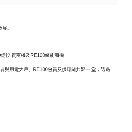
參展。
億投 資商機及RE100綠能商機
與用電大戶、RE100會員及供應鏈共聚一 堂，透過