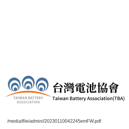
產業技術及產品。會期中還舉辦多項專業論壇，
研討會
及特別講座，共享最先進智慧新能源的相關技術，
及預
測產業發展趨勢。 2023 年春季展，展會事務局將針對以
下 4 個展會舉辦【海外 VIP 來日招待活動】，提供特典
招待，邀請協會會員高層/研發/
製造人員來日參觀，並與
參展商交流商談。
竭誠邀請協會會員踴躍報名參加！
請於1月31日前填妥附件資料回傳秘書處報名
，
謝謝
！
註1
:
招待對象:
企業的高層
/
研發製造
/
採購單位經理級以上人員
註2:
原本收費專業論壇/技術研討會任選3場免費聽講（
每場價值
￥9
,000～25,000）
註3:BATTERY JAPAN 電池製造商，可以自由選擇 2 晚免費飯店住
宿，或是 3 場的演講會免費聽講 任選一項
/media/file/admin//20230110042245emFW.pdf