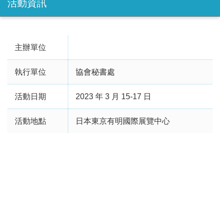
活動資訊
主辦單位
執行單位
協會秘書處
活動日期
2023 年 3 月 15-17 日
活動地點
日本東京有明國際展覽中心
各位會員您好
日本國際智慧能源週【春季展】World Smart Energy
Week 2023 March 將於 2023 年 3 月 5-17 日，在日本東京
有明國際展覽中心(Tokyo Big Sight, Japan)
展開
，展會範
圍涵蓋氫能燃料電池・太陽能・鋰電池・
智能電網・風
能・生物質能・火力發電・能源管理・
資源循環等相關