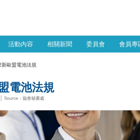
活動內容
相關新聞
委員會
會員專
22新歐盟電池法規
歐盟電池法規
 │ Source：協會秘書處