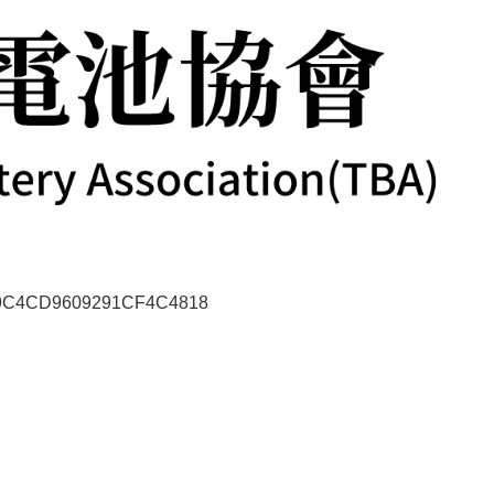
40A9C4CD9609291CF4C4818