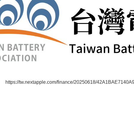
https://tw.nextapple.com/finance/20250618/42A1BAE71