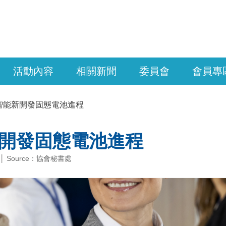
活動內容
相關新聞
委員會
會員專
智能新開發固態電池進程
開發固態電池進程
 │ Source：協會秘書處