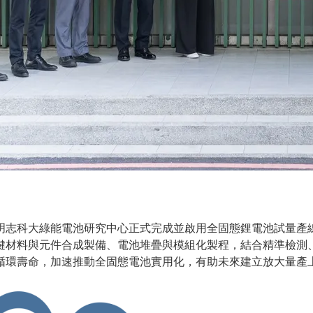
明志科大綠能電池研究中心正式完成並啟用全固態鋰電池試量產
鍵材料與元件合成製備、電池堆疊與模組化製程，結合精準檢測
循環壽命，加速推動全固態電池實用化，有助未來建立放大量產