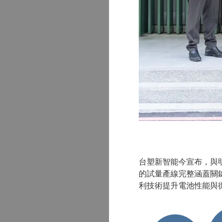
台塑新智能今宣布，與
的試量產線完整涵蓋關
利技術提升電池性能與