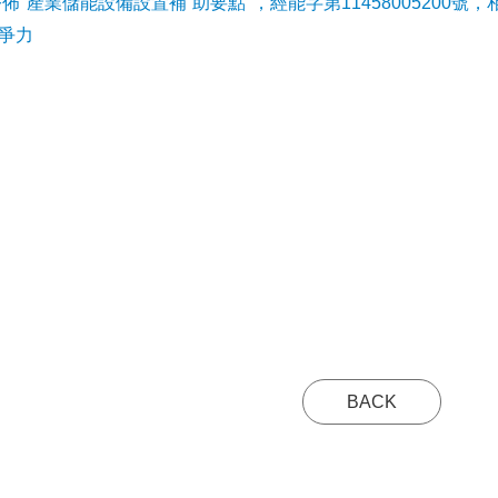
公佈"產業儲能設備設置補ˋ助要點"，經能字第11458005200號，
爭力
BACK