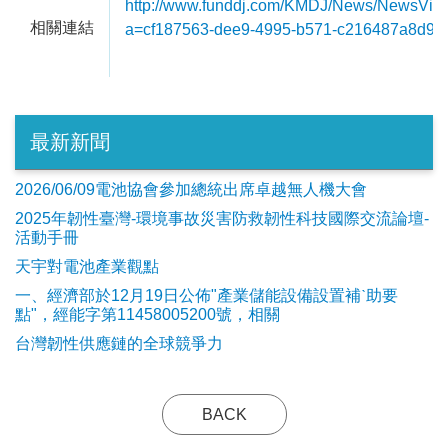
http://www.funddj.com/KMDJ/News/NewsVie
相關連結
a=cf187563-dee9-4995-b571-c216487a8d9c
最新新聞
2026/06/09電池協會參加總統出席卓越無人機大會
2025年韌性臺灣-環境事故災害防救韌性科技國際交流論壇-
活動手冊
天宇對電池產業觀點
​一、經濟部於12月19日公佈"產業儲能設備設置補ˋ助要
點"，經能字第11458005200號，相關
台灣韌性供應鏈的全球競爭力
BACK