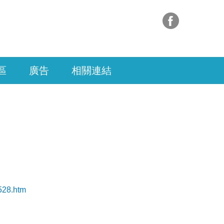
區
廣告
相關連結
8528.htm