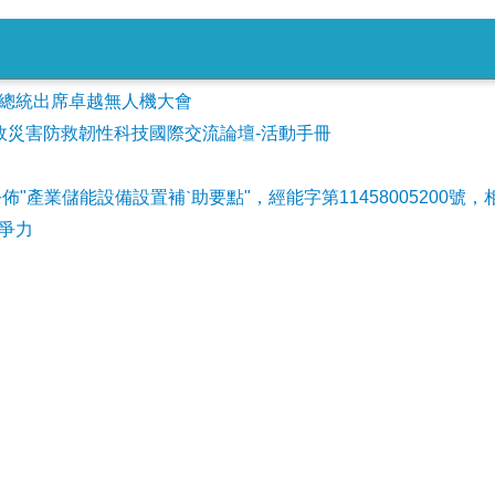
會參加總統出席卓越無人機大會
事故災害防救韌性科技國際交流論壇-活動手冊
公佈"產業儲能設備設置補ˋ助要點"，經能字第11458005200號，
爭力