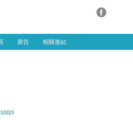
區
廣告
相關連結
=153323