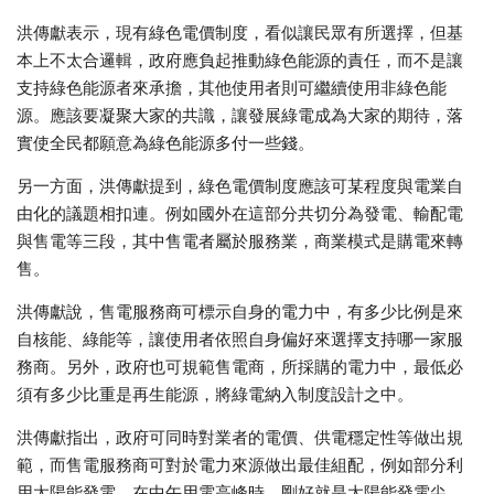
洪傳獻表示，現有綠色電價制度，看似讓民眾有所選擇，但基
本上不太合邏輯，政府應負起推動綠色能源的責任，而不是讓
支持綠色能源者來承擔，其他使用者則可繼續使用非綠色能
源。應該要凝聚大家的共識，讓發展綠電成為大家的期待，落
實使全民都願意為綠色能源多付一些錢。
另一方面，洪傳獻提到，綠色電價制度應該可某程度與電業自
由化的議題相扣連。例如國外在這部分共切分為發電、輸配電
與售電等三段，其中售電者屬於服務業，商業模式是購電來轉
售。
洪傳獻說，售電服務商可標示自身的電力中，有多少比例是來
自核能、綠能等，讓使用者依照自身偏好來選擇支持哪一家服
務商。另外，政府也可規範售電商，所採購的電力中，最低必
須有多少比重是再生能源，將綠電納入制度設計之中。
洪傳獻指出，政府可同時對業者的電價、供電穩定性等做出規
範，而售電服務商可對於電力來源做出最佳組配，例如部分利
用太陽能發電，在中午用電高峰時，剛好就是太陽能發電尖