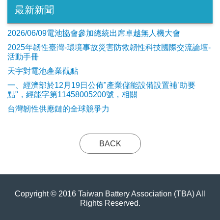
最新新聞
2026/06/09電池協會參加總統出席卓越無人機大會
2025年韌性臺灣-環境事故災害防救韌性科技國際交流論壇-
活動手冊
天宇對電池產業觀點
​一、經濟部於12月19日公佈"產業儲能設備設置補ˋ助要
點"，經能字第11458005200號，相關
台灣韌性供應鏈的全球競爭力
BACK
Copyright © 2016 Taiwan Battery Association (TBA) All
Rights Reserved.