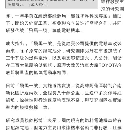
維祥教授主
里續航力。（成大提供）
持的研究團
隊，一年半前在經濟部能源局「能源學界科技專案」補助
下，開始與銓寶工業、福桑聯合企業進行產學合作，共同
研發代號「飛馬一號」氫能電動機車。
成大指出，「飛馬一號」是從銓寶公司提供的電動車改裝
而來，除了原有的鋰電池外，研究團隊另外在車後加裝了
三千瓦級的燃料電池，以及兩支容積達六．八公升、能儲
存三百大氣壓的儲氫瓶，原理大致與汽車大廠TOYOTA年
底即將量產的氫氣電動車相同。
日前「飛馬一號」實施道路實測，從高雄阿蓮區騎到台南
新化區折返兩次，全程長八十餘公里，且途中多次停等紅
綠燈，操控性與行進速度均表現不俗，與研究團隊在實驗
室內的模擬數據一致。
研究成員賴銘彬博士表示，國內現有的燃料電池機車雖有
搭配鋰電池，但電力主要用來讓機車發動而非行駛，且氫