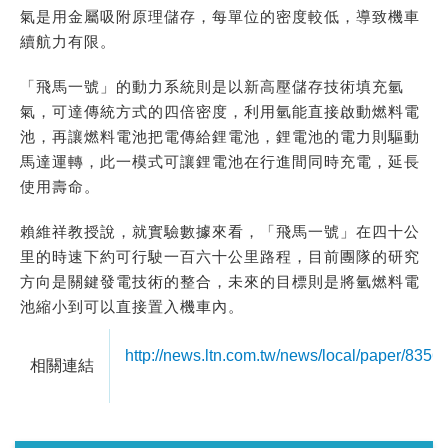
氣是用金屬吸附原理儲存，每單位的密度較低，導致機車
續航力有限。
「飛馬一號」的動力系統則是以新高壓儲存技術填充氫
氣，可達傳統方式的四倍密度，利用氫能直接啟動燃料電
池，再讓燃料電池把電傳給鋰電池，鋰電池的電力則驅動
馬達運轉，此一模式可讓鋰電池在行進間同時充電，延長
使用壽命。
賴維祥教授說，就實驗數據來看，「飛馬一號」在四十公
里的時速下約可行駛一百六十公里路程，目前團隊的研究
方向是關鍵發電技術的整合，未來的目標則是將氫燃料電
池縮小到可以直接置入機車內。
http://news.ltn.com.tw/news/local/paper/8356
相關連結