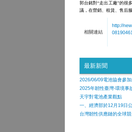
郭台銘對“走出工廠”的
議，在營銷、租賃、售后服
http:/
相關連結
0819046
最新新聞
2026/06/09電池協
2025年韌性臺灣-環境
天宇對電池產業觀點
​一、經濟部於12月19日
台灣韌性供應鏈的全球競