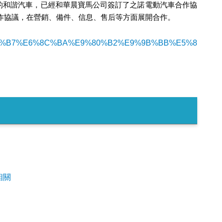
的和諧汽車，已經和華晨寶馬公司簽訂了之諾電動汽車合作協
作協議，在營銷、備件、信息、售后等方面展開合作。
B%E5%BA%B7%E6%8C%BA%E9%80%B2%E9%9B%BB%E5%8
相關