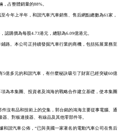
輛，占整體銷量的88%。
截至今年上半年，和諧汽車汽車銷售、售后網點總數為61家，
認購價為每股4.73港元，總額為6.09億港元。
作鋪路。本公司正持續發掘汽車行業的商機，包括拓展業務至
5億多元的和諧汽車，有什麼秘訣吸引了財富已經突破60億
事項為本集團、投資者及鴻海的戰略合作建立基礎，使本集團
部件沒有品和技術上的交集，郭台銘的鴻海主要從事電腦、通
連接器、對板連接器、有線品及其他零部件等。
。據和諧汽車公佈，“已與美國一家著名的電動汽車公司在售后