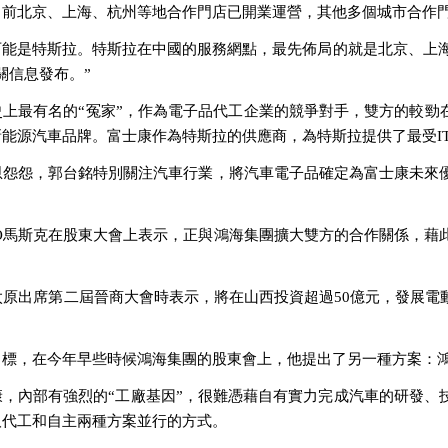
目前北京、上海、杭州等地合作門店已開業運營，其他多個城市合作門
能是特斯拉。特斯拉在中國的服務網點，最先佈局的就是北京、上海、
關信息發布。”
上最有名的“冤家”，作為電子品代工企業的競爭對手，雙方的較勁
能源汽車品牌。富士康作為特斯拉的供應商，為特斯拉提供了最受IT
恩怨怨，郭台銘特別關注汽車行業，將汽車電子品確定為富士康未來
EO馬斯克在股東大會上表示，正與鴻海集團擴大雙方的合作關係，藉
太原出席第二屆晉商大會時表示，將在山西投資超過50億元，發展
標，在今年早些時候鴻海集團的股東會上，他提出了另一種方案：鴻
康，內部有強烈的“工廠基因”，很難憑藉自有實力完成汽車的研發、
取代工和自主兩種方案並行的方式。