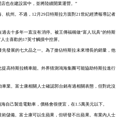
店也在建設當中，並將陸續開業運營。”
杭州。不過，12月29日特斯拉方面對21世紀經濟報導記者
在過去十多年一直沒有消停。被王傳福稱做“富人玩具”的特斯
人士喜歡的17英寸觸摸中控屏。
優先發展的七大品之一。為了搶佔特斯拉未來增長的銷量，他
此提高特斯拉轎車能。外界猜測鴻海集團可能協助特斯拉進行
電動車業。富士康相關人士確認郭台銘有過相關表態，但對此沒
海自己製造電動車，價格會很便宜，在1.5萬美元以下。
技術儲備。富士康可以生蘋果，但研發不出蘋果。有業內人士