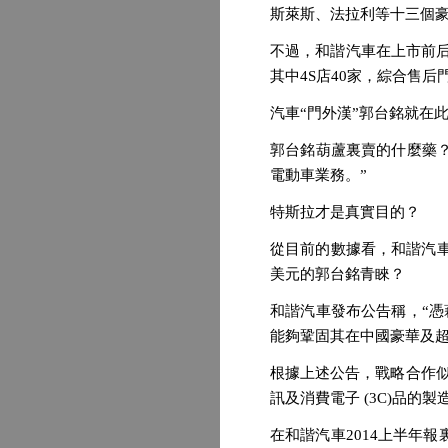
斯萊斯、法拉利等十三個豪
不過，和諧汽車在上市前后
其中4S店40家，綜合售后
汽車“門外漢”郭台銘就在此
郭台銘葫蘆裏賣的什麼藥
電動車業務。”
特斯拉才是真實目的？
從目前的數據看，和諧汽
美元的郭台銘青睞？
和諧汽車發布公告稱，“
能夠鞏固其在中國豪華及超
根據上述公告，戰略合作
訊及消費電子 (3C)品
在和諧汽車2014上半年