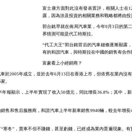
富士康方面對此沒有發表置評，相關人士在12
露，因為涉及投資的相關業務和戰略都將由投
郭台銘早就在佈局汽車業，今年9月3日的第
界猜測可能是代工特斯拉。
“代工大王”郭台銘背后的汽車鏈條逐漸顯露
有的和諧汽車，與特斯拉在中國的銷售有合作
富豪看上小經銷商？
車於2005年成立，並於去年6月13日在香港上市，但依舊在業內沒
5家。
半年報顯示，上半年實現了收入50億元，同比增長36.8%；其中，新車
銷售和售后服務商，和諧汽車上半年新車銷售9940輛，較去年增長4
了“寒冬”，賣車不但不賺錢，甚至虧錢，已經成為業內普遍現象。有