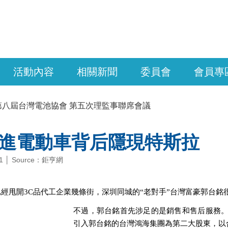
活動內容
相關新聞
委員會
會員專
第八屆台灣電池協會 第五次理監事聯席會議
進電動車背后隱現特斯拉
-31 │ Source：鉅亨網
經甩開3C品代工企業幾條街，深圳同城的“老對手”台灣富豪郭台銘很
不過，郭台銘首先涉足的是銷售和售后服務
引入郭台銘的台灣鴻海集團為第二大股東，以