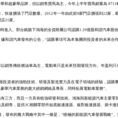
華和超豪華品牌，但以銷售寶馬為主，今年上半年寶馬銷量為 8711
，快速擴張了門店數量。2012年一年由此前9家門店擴張到22家，
門店21家。
時進入。郭台銘旗下鴻海的全資附屬公司認購1.29億股和諧汽車股份，
？據和諧汽車發布的公告，“認購事項可為本集團與投資者的未來合
車以銷售傳統燃油車為主，電動車只是未來預期發現方向。年盈利只有
憑藉投資者的強勁技術、研發及製造實力及在電子領域的經驗，認購
豪華汽車業務的龐大經銷網絡及專長，同時拓展電動車業務”。
似有三方，而且一方具有較強研發和技術。鴻海與新能源汽車主要零
的製造及銷售，提供3C相關零部件如底板連接器、板對板連接器、插卡
報裏，發布的幾大戰略中其中一條是，“積極的新能源汽車發展戰略”