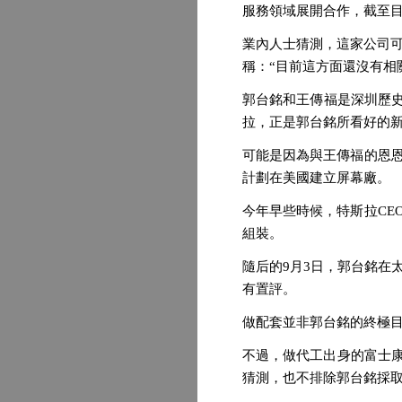
服務領域展開合作，截至
業內人士猜測，這家公司可
稱：“目前這方面還沒有相
郭台銘和王傳福是深圳歷史
拉，正是郭台銘所看好的新
可能是因為與王傳福的恩
計劃在美國建立屏幕廠。
今年早些時候，特斯拉C
組裝。
隨后的9月3日，郭台銘在
有置評。
做配套並非郭台銘的終極目
不過，做代工出身的富士
猜測，也不排除郭台銘採