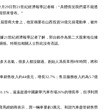
月29日對21世紀經濟報導記者稱：“具體情況我們還不能透
資部來發布。”
二屆晉商大會上，他宣稱要在山西投資50億元搞電動車，被外
，據21世紀經濟報導記者了解，郭台銘作為第二大股東地位擁
關係。特斯拉相關人士對此沒有否認。
有多大名氣，很多人都沒聽過。創始人馮長革用8年時間，將和
銷售收入約44億元，增長32.7%；售后服務收入約為5.7億
1.1%，遠遠超過中國豪華汽車市場26%的增長率，但凈利潤
寶馬經銷商表示，買一輛車要虧3萬元。和諧汽車盡管銷售勞