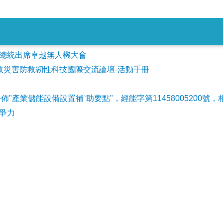
會參加總統出席卓越無人機大會
事故災害防救韌性科技國際交流論壇-活動手冊
公佈"產業儲能設備設置補ˋ助要點"，經能字第11458005200號，
爭力