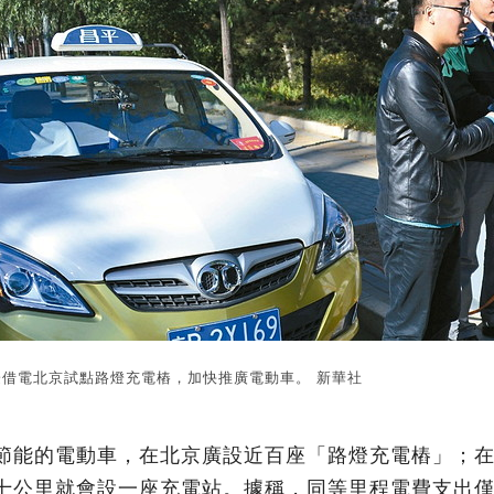
燈借電北京試點路燈充電樁，加快推廣電動車。 新華社
節能的電動車，在北京廣設近百座「路燈充電樁」；
十公里就會設一座充電站。據稱，同等里程電費支出