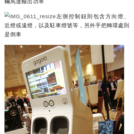
輛馬達輸出功率
左側控制鈕則包含方向燈、
近燈或遠燈，以及駐車燈號等，另外手把轉環處則
是倒車