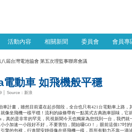
活動內容
相關新聞
委員會
會員專
第八屆台灣電池協會 第五次理監事聯席會議
la電動車 如飛機般平穩
-19 │ Source：新浪
動車計畫，雖然目前還在起步階段，全台也只有421
台電
動車上路，其
就像坐飛機一樣平穩！流利的線條帶有一點英式古典跑車韻味，它就是
sla，真的是非常的罕見，民視新聞今天也獨家為您找到一台，我們就一
小小加速一小段好不好，不要害怕，開始囉GO！」眼前這個17吋的觸
引擎的包袱，行進間安靜得像在搭飛機一樣，而所有動力不靠一滴油