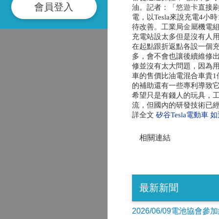
會員登入
油。記者：「
悠遊卡
直接
電，以Tesla來說充電4
待改善。工業局
金屬
機電
充電站設太多但是沒有人
在起點跟折返點各設一個
多，會不會也讓後續維修
修並沒有太大問題，因為
車的售價比油電混合車貴1
的補助還有一些專利導致它
希望只是有錢人的玩具，工
流，但國內的研發技術已經受
詳全文
矽谷Tesla電動車
相關連結
最新新聞
2026/06/09電池協