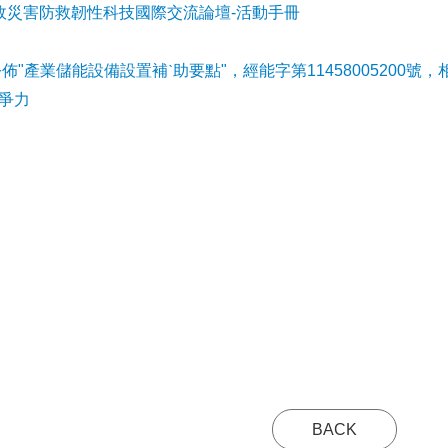
事故災害防救韌性科技國際交流論壇-活動手冊
公佈"產業儲能設備設置補ˋ助要點"，經能字第11458005200號，
爭力
BACK