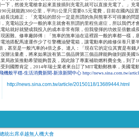
刷一下，然後充電槍拿起來直接插到充電孔就可以直接充電了。」充
小時190元就能跑380公里，平均1公里只需要0.5元電費，目前在國
組組長沈維正：「充電站的部分一定是所謂的魚與熊掌不可得兼的問
用，充電站設太少一般的車主就會有所謂的里程
焦慮症
，所以我們才
充電站就好就變成我投入的成本非常有限，但我發揮的功效呈倍數成
出現困難。修車廠師傅：「煞車的煞車油在這裡跟一般的車都一樣，
用電池搭配馬達運作少了引擎機油變電箱，讓電動車的維修
保養
只要
倍，甚至是一般汽車的4倍之多。達人：「現在它的定位其實是有錢
沒辦法量產，將來如果說有第二個品牌第三個品牌能夠做到跟美國Te
業局政策推動希望能夠普及，因此除了專案補助燃料費全免，到了1
到國際肯定，2014年瑞士業者來台訂了MIT電動郵務車，美國電動車
 如飛機般平穩-生活消費新聞-新浪新聞中心
http://news.sina.com.tw/art
http://news.sina.com.tw/article/20150118/13689444.html
會參加總統出席卓越無人機大會