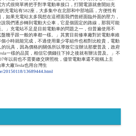
電方式很簡單將把手對準電動車接口，打開電源就會開始充
內設置的充電站有582座，大多集中在北部和中部地區，方便性有
題，如果充電站太多我想在這裡面我們曾經面臨外面的
壓力
，
會說我們逐步轉到電動大公車，它是個固定的路線，那我可能
長。」充電站不足是目前電動車的問題之一，但普遍使用不
底盤幾乎跟一般的車都一樣。」其實目前修車廠對於電動車維
半個小時就能完成，不過使用量少零組件也相對比較貴，電動
人的玩具，因為價格的關係所以導致它沒辦法那麼普及，政府
sla一樣的品質，相信它價錢往下掉之後就有辦法普及。」不
07年以前也不需要繳交牌照稅，儘管電動車還不能稱上主
大廠Tesla也用台灣生
icle/20150118/13689444.html