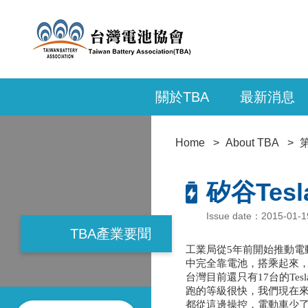
關於TBA
最新消息
Home
About TBA
矽谷Tes
Issue date：2015-01
TBA產業要聞
工業局從5年前開始推動電
中完全靠電池，搭乘起來，
台灣目前還只有17台的Te
跑的等級很快，我們現在來
都從這邊操控，電動車少了