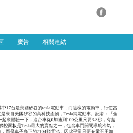
區
廣告
相關連結
中17台是
美國
矽谷的tesla電動車，而這樣的電動車，行使當
來自美國矽谷的高科技產物，Tesla純電動車。記者：「全
起來體驗一下，這台車從0加速到100公里只要3.8秒，有超
控面板是Tesla最大的賣點之一，包含車
門
開關導航冷氣，
，而是車子底下的7104顆電池，因此平常只要充電不用加