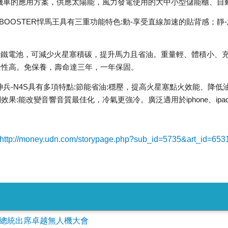
機車的應用方案，供應太陽能，風力發電使用的大中小型儲能櫃、自
 BOOSTER悍馬王具有三重功能特色:動-享受直線加速的貼背感；
鋰鐵電池，可減少火星塞積碳，提升馬力且省油。重量輕、體積小、
全性高。免保養，壽命達三年，一年保固。
 悍馬神兵-N4S具有多項特點:節能省油:穩壓，提高火星塞點火效能、
果:能改變音響音質最佳化，冷氣更強冷。廣泛適用於iphone、ip
http://money.udn.com/storypage.php?sub_id=5735&art_id=653
會參加總統出席卓越無人機大會