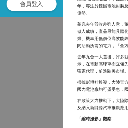
會員登入
年，專注於鋰鐵電池封裝
優勢。
菲凡去年營收差強人意，董
傲人成績，產品最能具體化
燈、機車用低價位高效能
間活動所需的電力，「全
去年九合一大選後，許多
示，在電動高球車樹立領先市
獨家代理，前進歐美市場
根據彭博社報導，大陸官方
國內電池廠均可望受惠，
在政策大力推動下，大陸除
及納入新能源汽車推廣應用
「縮時攝影」觀察...