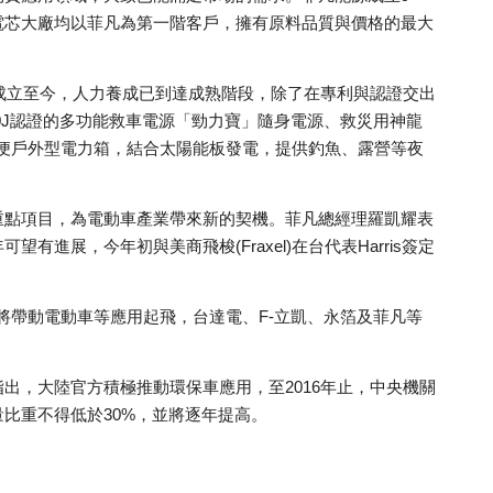
電芯大廠均以菲凡為第一階客戶，擁有原料品質與價格的最大
年成立至今，人力養成已到達成熟階段，除了在專利與認證交出
0J認證的多功能救車電源「勁力寶」隨身電源、救災用神龍
便戶外型電力箱，結合太陽能板發電，提供釣魚、露營等夜
重點項目，為電動車產業帶來新的契機。菲凡總經理羅凱耀表
展，今年初與美商飛梭(Fraxel)在台代表Harris簽定
將帶動電動車等應用起飛，台達電、F-立凱、永箔及菲凡等
出，大陸官方積極推動環保車應用，至2016年止，中央機關
比重不得低於30%，並將逐年提高。