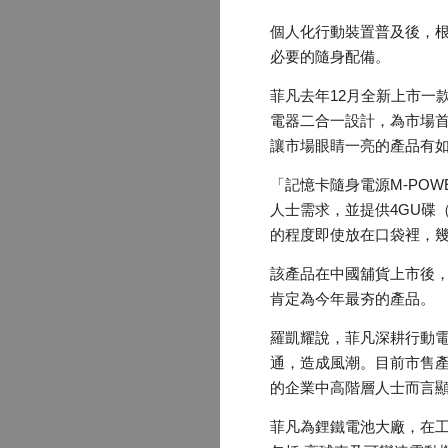
個人化行動裝置普及後，
必要的隨身配備。
菲凡去年12月全新上市一
電器二合一設計，為市場首
讓市場眼睛一亮的產品有
「記憶卡隨身電源M-POW
人士需求，並提供4GU碟（
的程度即使放在口袋裡，
該產品在中國舖貨上市後
肯定為今年最夯的產品。
羅凱耀說，菲凡深耕行動
通，造成風潮。目前市售產
的企業中高階層人士而言顯
菲凡為鋰鐵電池大廠，在