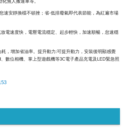
動化無人搬運車等。
靜-怠速安靜換檔不頓挫；省-低排廢氣即代表節能，為紅遍市場
充放電速度快，電壓電流穩定、起步輕快，加速順暢，怠速穩
降低油耗，增加省油率。提升動力:可提升動力，安裝後明顯感覺
ad、數位相機、掌上型遊戲機等3C電子產品充電及LED緊急照
153