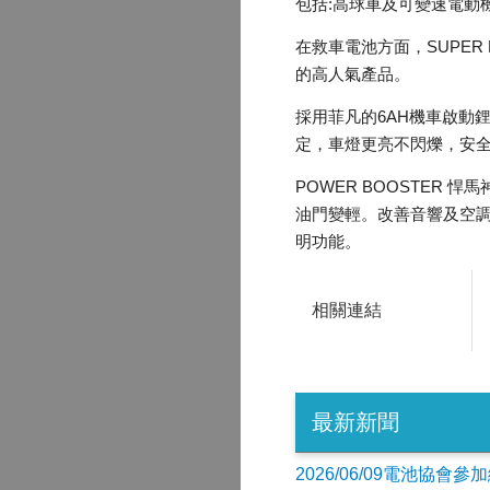
包括:高球車及可變速電動
在救車電池方面，SUPER
的高人氣產品。
採用菲凡的6AH機車啟動
定，車燈更亮不閃爍，安
POWER BOOSTER
油門變輕。改善音響及空調效
明功能。
相關連結
最新新聞
2026/06/09電池協