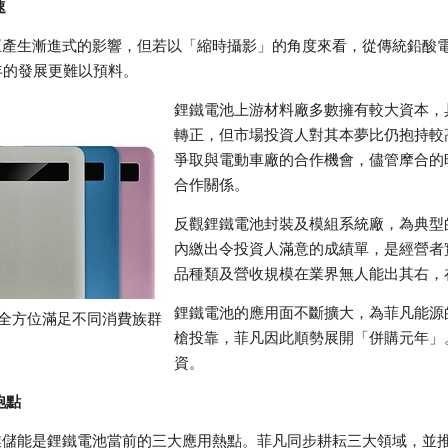
速
正產生漸進式的影響，但若以「縮時攝影」的角度來看，從傳統鉛酸電
年的發展更難以預料。
鋰鐵電池上游材料廠多數擁有較大資本，
轉正，但市場投資人對其本夢比仍抱持較
爭取與電動車廠的合作機會，儘管摩合的
合作關係。
反觀鋰鐵電池封裝及模組系統廠，為典型
內繳出令投資人滿意的成績單，是經營者
品種類及營收規模在業界無人能出其右，
鋰鐵電池的應用面不斷擴大，為菲凡能源
全方位滿足不同消費族群
槍投靠，菲凡因此順勢展開「併購元年」
資。
跑點
業儲能是鋰鐵電池當前的三大應用熱點。菲凡同步耕耘三大領域，並