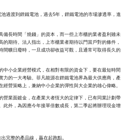
池過渡到鋰鐵電池，過去5年，鋰鐵電池的市場滲透率，進
具備長時間「燒錢」的資本，而一些上市櫃的業者盈利雖未
高的期待。法人指出，上市櫃業者期待以門當戶對的條件，
時間曠日廢時，一旦成功卻收益可觀，且通常可取得長久的
的中小企業經營模式，在相對有限的資金下，要在最短時間
實力的一大考驗。菲凡能源在鋰鐵電池界為最大供應商，產
在經營策略上，兼納中小企業的彈性與大企業的雄心偉略。
的營業面鍍金，在產業大者恆大的定律下，已有同業計劃帶
。此外，為因應今年接單倍數成長，第二季起將辦理現金增
推出完整的產品線，贏在起跑點。