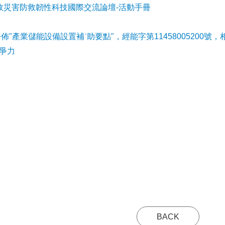
事故災害防救韌性科技國際交流論壇-活動手冊
公佈"產業儲能設備設置補ˋ助要點"，經能字第11458005200號，
爭力
BACK