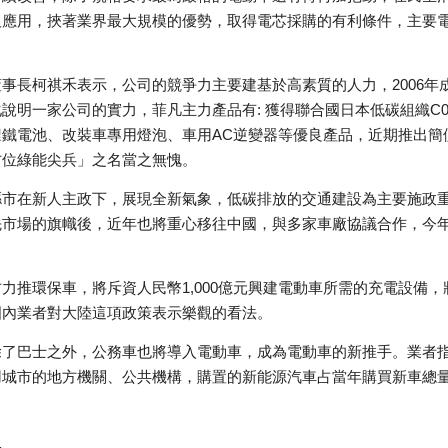
及應用，挾著業界最大規模的優勢，取得電芯採購的有利條件，主要
事長柯祺禾表示，公司的競爭力主要建基於高素質的人力，2006
說明一家公司的實力，菲凡主力產品有: 獲得聯合國日本低碳組織C
鋰鐵電池、改裝車專用燈泡、車用AC逆變器等優良產品，近期推出簡
方位綠能尖兵」之名當之無愧。
縣市在新人主政下，展現全新氣象，低碳排放的交通建設為主要施政
場的旗幟後，近年也將重心移往中國，與多家車廠協議合作，今年可望有進
。
力推環保車，將斥資人民幣1,000億元興建電動車所需的充電設備，
國內業者對大陸這項政策表示樂觀的看法。
了巴士之外，公務車也將導入電動車，成為電動車的新推手。業者指
城市的地方機關、公共機構，購置的新能源汽車占當年購買新車總量