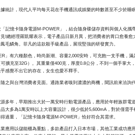
根據統計，現代人平均每天花在手機通訊或娛樂的時數甚至不少於睡
款「記憶卡隨身電源M-POWER」，結合隨身碟儲存資料與個人化攜
見!總經理羅凱耀表示，電子產品日新月異，把消費者的胃口愈養愈
如鳳毛鱗角。菲凡的這款殺手級產品，展現堅強的研發實力。
ER」有六種顏色，時尚新潮、容量2,000安時，可充飽一支手機，滿
可擴充至32G）。其重量僅400克，厚度0.8公分，不到一個手掌大
幾乎感覺不出它的存在，女生也愛不釋手。
，隨之與台灣消費者見面。通路業者嗅到濃濃的商機，聞訊前來洽詢
電源多年，早期推出大於一萬安時行動電源產品，應用於年輕族群電
品大多為1萬安時以上大容量設計，很少低於5,600mA，對於僅需手
得過重，「記憶卡隨身電源M-POWER」恰好符合其需求。
工業應用以儲能櫃為重點，多款產品打入日本市場，其他工業成功應