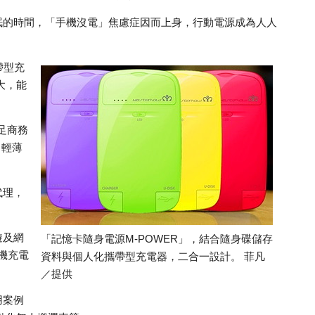
眠的時間，「手機沒電」焦慮症因而上身，行動電源成為人人
帶型充
大，能
足商務
，輕薄
代理，
遊及網
「記憶卡隨身電源M-POWER」，結合隨身碟儲存
機充電
資料與個人化攜帶型充電器，二合一設計。 菲凡
／提供
用案例