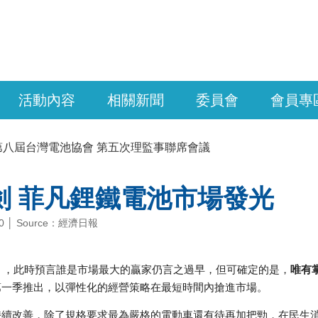
活動內容
相關新聞
委員會
會員專
第八屆台灣電池協會 第五次理監事聯席會議
劍 菲凡鋰鐵電池市場發光
-20 │ Source：經濟日報
年」，此時預言誰是市場最大的贏家仍言之過早，但可確定的是，
唯有
第一季推出，以彈性化的經營策略在最短時間內搶進市場。
持續改善，除了規格要求最為嚴格的電動車還有待再加把勁，在民生消