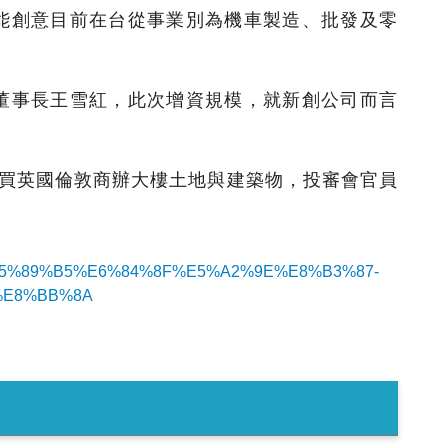
能創意目前在台從事業別為機車製造、批發及零
董事長王雪紅，此次增資規模，就新創公司而言
購買英國倫敦商辦大樓土地與建築物，投審會官員
%BD%E5%89%B5%E6%84%8F%E5%A2%9E%E8%B3%87-
%E8%BB%8A