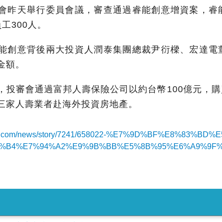
會昨天舉行委員會議，審查通過睿能創意增資案，睿
工300人。
能創意背後兩大投資人潤泰集團總裁尹衍樑、宏達電
金額。
，投審會通過富邦人壽保險公司以約台幣100億元，
三家人壽業者赴海外投資房地產。
udn.com/news/story/7241/658022-%E7%9D%BF%E8%83
%B4%E7%94%A2%E9%9B%BB%E5%8B%95%E6%A9%9F