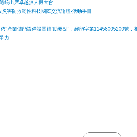
會參加總統出席卓越無人機大會
事故災害防救韌性科技國際交流論壇-活動手冊
公佈"產業儲能設備設置補ˋ助要點"，經能字第11458005200號，
爭力