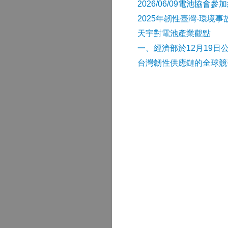
2026/06/09電池協
2025年韌性臺灣-環境
天宇對電池產業觀點
​一、經濟部於12月19日
台灣韌性供應鏈的全球競