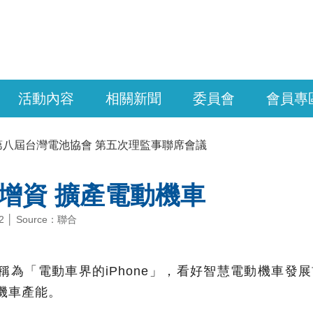
活動內容
相關新聞
委員會
會員專
第八屆台灣電池協會 第五次理監事聯席會議
增資 擴產電動機車
-22 │ Source：聯合
為「電動車界的iPhone」，看好智慧電動機車發展前
機車產能。