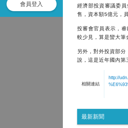
會員登入
經濟部投資審議委員
售，資本額5億元，員
投審會官員表示，睿
較少見，算是蠻大筆
另外，對外投資部分
說，這是近年國內第
http://
相關連結
%E6%93
最新新聞