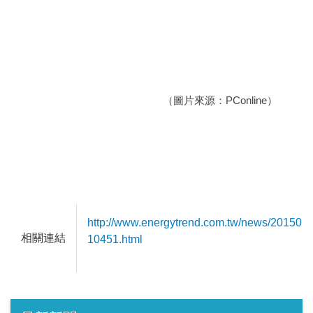
（圖片來源：PConline）
http://www.energytrend.com.tw/news/201501
相關連結
10451.html