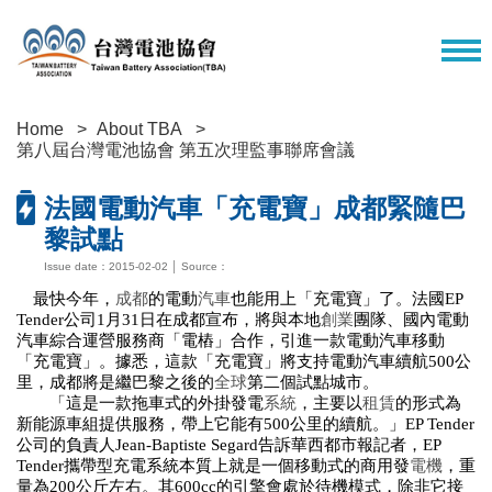
Home
About TBA
第八屆台灣電池協會 第五次理監事聯席會議
法國電動汽車「充電寶」成都緊隨巴
黎試點
Issue date：2015-02-02 │ Source：
最快今年，
成都
的電動
汽車
也能用上「充電寶」了。法國EP
Tender公司1月31日在成都宣布，將與本地
創業
團隊、國內電動
汽車綜合運營服務商「電樁」合作，引進一款電動汽車移動
「充電寶」。據悉，這款「充電寶」將支持電動汽車續航500公
里，成都將是繼巴黎之後的
全球
第二個試點城市。
「這是一款拖車式的外掛發電
系統
，主要以
租賃
的形式為
新能源車組提供服務，帶上它能有500公里的續航。」EP Tender
公司的負責人Jean-Baptiste Segard告訴華西都市報記者，EP
Tender攜帶型充電系統本質上就是一個移動式的商用發
電機
，重
量為200公斤左右。其600cc的引擎會處於待機模式，除非它接