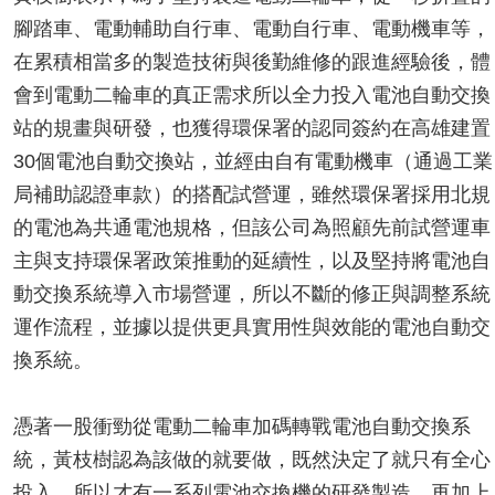
腳踏車、電動輔助自行車、電動自行車、電動機車等，
在累積相當多的製造技術與後勤維修的跟進經驗後，體
會到電動二輪車的真正需求所以全力投入電池自動交換
站的規畫與研發，也獲得環保署的認同簽約在高雄建置
30個電池自動交換站，並經由自有電動機車（通過工業
局補助認證車款）的搭配試營運，雖然環保署採用北規
的電池為共通電池規格，但該公司為照顧先前試營運車
主與支持環保署政策推動的延續性，以及堅持將電池自
動交換系統導入市場營運，所以不斷的修正與調整系統
運作流程，並據以提供更具實用性與效能的電池自動交
換系統。
憑著一股衝勁從電動二輪車加碼轉戰電池自動交換系
統，黃枝樹認為該做的就要做，既然決定了就只有全心
投入，所以才有一系列電池交換機的研發製造，再加上