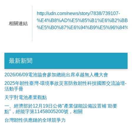
http://udn.com/news/story/7838/739107-
%E4%B8%AD%E5%85%B1%E6%B2%BB%
相關連結
%E5%B0%87%E6%94%B9%E5%96%84%
最新新聞
2026/06/09電池協會參加總統出席卓越無人機大會
2025年韌性臺灣-環境事故災害防救韌性科技國際交流論壇-
活動手冊
天宇對電池產業觀點
​一、經濟部於12月19日公佈"產業儲能設備設置補ˋ助要
點"，經能字第11458005200號，相關
台灣韌性供應鏈的全球競爭力