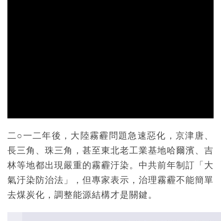
二○一二年後，大陸霧霾問題急速惡化，京津唐、
長三角、珠三角，甚至東北老工業基地哈爾濱、吉
林等地都出現嚴重的霧霾汙染。中共前年制訂「大
氣汙染防治法」，但專家表示，治理霧霾不能簡單
去煤炭化，調整能源結構才是關鍵。