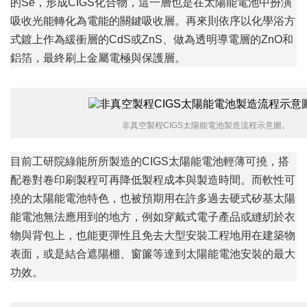
的Se，形成CIGS化合物，這一層也是在太陽能電池中扮演
吸收光能轉化為電能的關鍵吸收層。再來則依序以化學浴方
式鍍上作為緩衝層的CdS或ZnS、做為透明導電層的ZnO和
鋁箔，最終刷上金屬電極與保護層。
非真空製程CIGS太陽能電池製造流程示意圖。
目前工研院綠能所所製造的CIGS太陽能電池輕薄可撓，搭
配卷對卷印刷製程可再降低製程成本與製造時間。而軟性可
撓的太陽能電池特色，也被預期用在許多過去硬式矽基太陽
能電池無法應用到的地方，例如穿戴式電子產品或縫紉於衣
物與背包上，也能更彈性且免去大型安裝工程地用在建築物
表面，或是結合遮陽棚、窗簾等達到太陽能電池安裝的最大
功效。