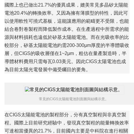
國際上也已做出21.7%的優異成果，媲美常見多晶矽太陽能
電池20.4%的轉換效率。又因為擁有薄膜型的特性，因此可
以使用軟性可撓式基板，這能讓應用的範疇更不受限，也能
結合卷對卷製程而降低製作成本。在生產過程中所需求的能
源與材料損耗也遠低於矽基太陽能電池。而在光吸收率的比
較部分，矽基太陽能電池約需200-300μm厚度的半導體吸收
層，但CIGS的吸收層僅在1~2μm，粗估在量產製造時，半
導體材料費用只需每瓦0.03美元。因此CIGS太陽電池也成
為目前太陽光電發展中備受矚目的要角。
常見的CIGS太陽能電池剖面圖與結構示意。
在CIGS太陽能電池的製程部分，分有真空製程與非真空製
程。國際上目前研究經驗中，發現真空製程的能量轉換效率
可達相當優異的21.7%，目前國內主要是中科院在進行相關