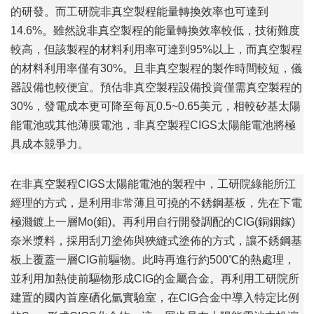
的研發。而工研院非真空製程能量轉換效率也可達到
14.6%。雖然說非真空製程的能量轉換效率較低，技術難度
較高，但該製程的材料利用率可達到95%以上，而真空製程
的材料利用率僅有30%。且非真空製程的製作時間較短，儀
器設備也較便宜。預估非真空製程設備投資僅需真空製程的
30%，發電成本更可降至每瓦0.5~0.65美元，相較矽基太陽
能電池或其他薄膜電池，非真空製程CIGS太陽能電池將極
具成本競爭力。
在非真空製程CIGS太陽能電池的製程中，工研院綠能所江
經理的方式，是利用非常薄且可撓的不銹鋼基板，先在下電
極濺鍍上一層Mo(鉬)。再利用自行開發調配的CIG(銅銦鎵)
奈米漿料，採用刮刀塗佈與狹縫式塗佈的方式，讓不銹鋼基
板上覆蓋一層CIG前驅物。此時再進行約500℃的熱處理，
並利用加熱使前驅物形成CIG的金屬合金。再利用工研院所
建置的國內首座硒化氫實驗室，在CIG合金中導入特定比例