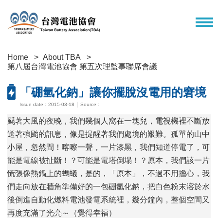
Home
About TBA
第八屆台灣電池協會 第五次理監事聯席會議
「硼氫化鈉」讓你擺脫沒電用的窘境
Issue date：2015-03-18 │ Source：
颳著大風的夜晚，我們幾個人窩在一塊兒，電視機裡不斷放
送著強颱的訊息，像是提醒著我們處境的艱難。孤單的山中
小屋，忽然間！喀嚓一聲，一片漆黑，我們知道停電了，可
能是電線被扯斷！？可能是電塔倒塌！？原本，我們該一片
慌張像熱鍋上的螞蟻，是的，「原本」，不過不用擔心，我
們走向放在牆角準備好的一包硼氫化鈉，把白色粉末溶於水
後倒進自動化燃料電池發電系統裡，幾分鐘內，整個空間又
再度充滿了光亮～（覺得幸福）