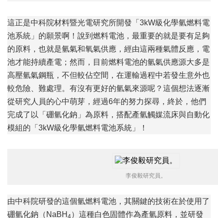
這正是中科院材料暨光電研究所開發「3kW級化學氫燃料電
池系統」的願景啊！說到燃料電池，最重要的就是要有足夠
的原料，也就是氫氣和氧氣供應，經由這兩種氣體反應，電
池才能持續產電；然而，目前燃料電池的氫氣供應源大多是
高壓氫氣鋼瓶，不但較佔空間，在運輸過程中若發生意外也
較危險、難處理。有沒有更好的氫氣來源呢？這個想法逐漸
從研究人員的心中萌芽，經過6年的努力探尋，終於，他們
完成了以「硼氫化鈉」為原料，搭配產氫觸媒流床與自動化
模組的「3kW級化學氫燃料電池系統」！
李俊毅研究員。
由中科院研發的這個氫燃料電池，其關鍵的技術在於使用了
硼氫化鈉（NaBH
）這種白色固體作為產氫原料，並研發
4