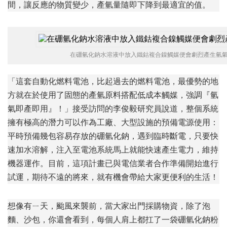
間，讓反應的物質變少，產氫量隨即下降到最適宜的值。
在硼氫化鈉水溶液中放入鐵鈷複合鎳觸媒便會劇烈產生氫
「這套自動化燃料電池，比起過去的燃料電池，最優勢的地
方就在於使用了固態的產氫原料搭配低成本觸媒，強調『氫
氣即產即用』！」接受訪問的李俊毅研究員說道，整個系統
擁有極高的潛力可以作為工廠、大型設施的預備電源使用：
平時預備幾包容易存放的硼氫化鈉，遇到臨時斷電，只要快
速加水溶解，注入至電池系統馬上就能快速產生電力，維持
機器運作。目前，這項計畫已與電信業者合作準備開始進行
試運，期待不遠的將來，就有機會帶給大家更便利的生活！
想像有ㄧ天，颱風來襲前，當大家出門採購物資，除了泡
麵、沙包，你還會看到，每個人肩上都扛了一袋硼氫化鈉粉