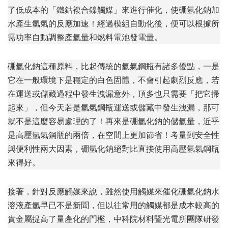
了低成本的「鐵鈷複合鎳觸媒」來進行催化，使硼氫化鈉加
水產生氫氣的反應加速！經過模組自動化後，便可以根據所
需功率自動調整產氫量和燃料電池發電量。
硼氫化鈉這種原料，比起傳統的氫氣鋼瓶有諸多優點，一是
它在一般環境下是穩定的白色固體，不會引起劇烈反應，若
在運送或儲藏過程中發生洩漏意外，頂多也只需要「把它掃
起來」，但今天若是氫氣鋼瓶運送或儲藏中發生洩漏，那可
就不是這麼容易處理的了！再來是硼氫化鈉的儲氫量，近乎
是高壓氫氣鋼瓶的兩倍，在空間上更加節省！考量到安全性
與便利性兩大因素，硼氫化鈉絕對比直接使用高壓氫氣鋼瓶
來得好。
接著，針對反應觸媒來說，雖然使用觸媒來催化硼氫化鈉水
溶液產氫早已不是新聞，但以往常用的觸媒都是成本較高的
貴金屬提高了量產化的門檻，中科院材料暨光電所團隊研發