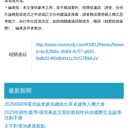
為電池充電。
＊編者按：本文僅供參考之用，並不構成要約、招攬或邀請、誘使、任何
不論種類或形式之申述或訂立任何建議及推薦，讀者務請運用個人獨立思
考能力，自行作出投資決定，如因相關建議招致損失，概與《精實財經媒
體》、編者及作者無涉。
http://www.moneydj.com/KMDJ/News/NewsV
a=bc82fdbc-db69-4c57-a691-
相關連結
9afb924f0efb#ixzz3VG7BkKsV
最新新聞
2026/06/09電池協會參加總統出席卓越無人機大會
2025年韌性臺灣-環境事故災害防救韌性科技國際交流論壇-
活動手冊
天宇對電池產業觀點