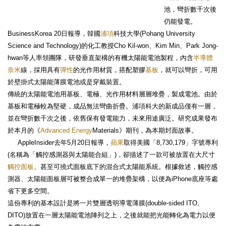
池，彎折數千次後
仍能發電。
BusinessKorea 20日報導，韓國
浦項
科技大學(Pohang University
Science and Technology)的化工教授Cho Kil-won、Kim Min、Park Jong-
hwan等人率領團隊，研發垂直架構的有機太陽能電池製程，內含
半導體
奈米
線，採用具有
彈性
的光作用材質，搭配塑膠
基板
，就可以彎折，可用
於壁掛式太陽能薄膜電池或是穿戴裝置。
傳統的太陽能電池用基板、電極、光作用材料層層堆疊，製成電池。由於
基板和電極較為堅硬，成品無法彎曲折疊。浦項科大的新成品僅有一層，
並在彎折數千次之後，依舊保有發電能力，未來用途廣泛。研究成果發布
於本月的《
Advanced Energy
Materials》期刊，為本期封面故事。
AppleInsider去年5月20日報導，
蘋果
取得美國「8,730,179」字號專利
(名稱為「觸控感測器與太陽能合組」)，卻描述了一款可被放置在大尺寸
觸控面板
、甚至可撓式面板底下的混合式太陽能系統。根據敘述，觸控感
測器、太陽能面板層可被整合成單一的堆疊架構，以便為iPhone底座等處
省下更多空間。
這份專利的基本設計是將一片雙層透明導電薄膜(double-sided ITO,
DITO)放置在一層太陽能電池陣列之上，之後就能把光能轉化為電力以便