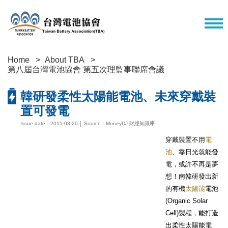
Home
About TBA
第八屆台灣電池協會 第五次理監事聯席會議
韓研發柔性太陽能電池、未來穿戴裝
置可發電
Issue date：2015-03-20 │ Source：MoneyDJ 財經知識庫
穿戴裝置不用
電
池
、靠日光就能發
電，或許不再是夢
想！南韓研發出新
的有機
太陽能
電池
(Organic Solar
Cell)製程，能打造
出柔性太陽能電