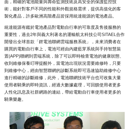
面，精確的電池能量與壽命監測技術及高安全的保護監控技
術，能針對客戶不同的性能和外觀規格需求，提供高值化的客
製化產品，許多歐洲高階產品皆採用統達能源的電池產品。
統達能源有鑑於電池產品對電動自行車的可靠度及售後服務的
重要性，過去2年與義大利著名的運輸航太科技公司SITAEL合作
開發出全球首款「鋰電池聯網雲端服務系統」，未來消費者在
購買的電動自行車上，電池可經由內建藍芽系統與手持智慧裝
置(APP)聯網到雲端系統，除了可以即時檢查電池的健康狀態、
收到維修保養叮嚀提醒外，當電池出現狀況需要維修時，只要
到維修中心，經由智慧聯網的診斷系統即可迅速協助維修中心
進行精確的診斷維修，此外，電池聯網技術平台也可收集大量
使用者騎乘的即時資訊，經過大數據處理，可回饋使用者更多
人性化訊息及社群網路的連結，帶給電動自行車使用者更多的
騎乘樂趣。