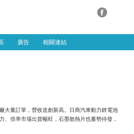
區
廣告
相關連結
廠大量訂單，營收迭創新高。日商汽車動力鋰電池
力、倍率市場出貨暢旺，石墨散熱片也蓄勢待發，