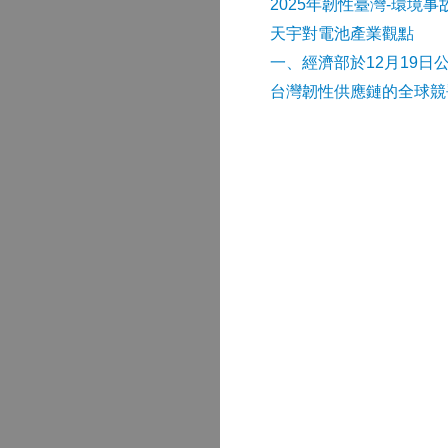
2025年韌性臺灣-環境
天宇對電池產業觀點
​一、經濟部於12月19日
台灣韌性供應鏈的全球競