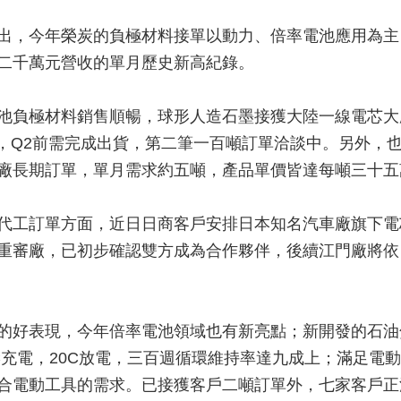
出，今年榮炭的負極材料接單以動力、倍率電池應用為主
二千萬元營收的單月歷史新高紀錄。
池負極材料銷售順暢，球形人造石墨接獲大陸一線電芯大
噸，Q2前需完成出貨，第二筆一百噸訂單洽談中。另外，
廠長期訂單，單月需求約五噸，產品單價皆達每噸三十五
代工訂單方面，近日日商客戶安排日本知名汽車廠旗下電
重審廠，已初步確認雙方成為合作夥伴，後續江門廠將依
的好表現，今年倍率電池領域也有新亮點；新開發的石油焦系
C充電，20C放電，三百週循環維持率達九成上；滿足電
合電動工具的需求。已接獲客戶二噸訂單外，七家客戶正