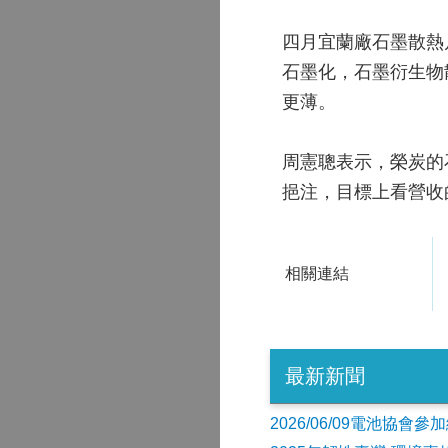
四月宜蘭廠石墨散熱
石墨化，石墨衍生物
更薄。
周憲聰表示，榮炭的
挹注，目標上看營收
相關連結
最新新聞
2026/06/09電池協