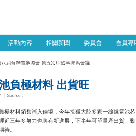
活動內容
相關新聞
委員會
會員專
第八屆台灣電池協會 第五次理監事聯席會議
池負極材料 出貨旺
14 │ Source：
負極材料銷售漸入佳境，今年接獲大陸多家一線鋰電池芯
經近三年多努力也將有新進展，下半年可望量產出貨。動
期待。