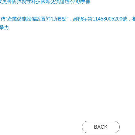
事故災害防救韌性科技國際交流論壇-活動手冊
公佈"產業儲能設備設置補ˋ助要點"，經能字第11458005200號，
爭力
BACK