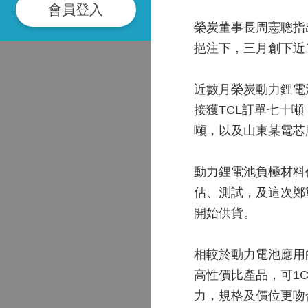
會員登入
榮炭董事長周憲聰指
挹注下，三月創下近
近數月榮炭動力鋰電
接獲TCL訂單七十
噸，以及山東某電芯
動力鋰電池負極材料
估、測試，及這次鄭
開始供貨。
相較於動力電池應用
高性價比產品，可1
力，規格及價位更吻