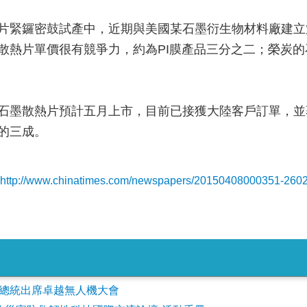
片緊鑼密鼓試產中，近期與美國某石墨衍生物材料廠建立
散熱片單價很有競爭力，約為PI膜產品三分之二；榮炭
石墨散熱片預計五月上市，目前已接獲大陸客戶訂單，並
的三成。
http://www.chinatimes.com/newspapers/20150408000351-260
會參加總統出席卓越無人機大會