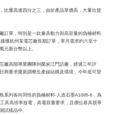
，比重高達四分之三，由於產品單價高，大量出貨
廠訂單，特別是一款兼具動力與高容量的負極材料
也接獲杭州某電芯廠長期訂單，單月需求約六至十
萬元新台幣以上。
芯廠高階專業團隊到榮炭江門訪廠，經過三年評
日商要求重新調整生產線結構及環境，今年底可望
列各向同性的負極材料-人造石墨A1095-6，為
動工具高倍率放電，高電容量要求，且價位甚具競爭
測試樣品中。