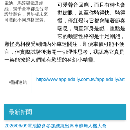
電池、馬達磁鐵及螺
可愛聲音回應，而且有時也會
絲，幾乎全車都是台灣
拋媚眼，甚至你騎得快、騎得
設計製造，另斜板未來
可選配不同風格塗裝。
慢，停紅燈時它都會隨著節奏
喘息，簡直渾身是戲，重點是
它的動態性格卻是十足剛烈，
難怪亮相後受到國內外車迷關注，即便車價可能不便
宜，但實際試騎後撇開一切理性思考，我認為它真是
一架能撩起人們擁有慾望的科幻小精靈。
http://www.appledaily.com.tw/appledaily/art
相關連結
最新新聞
2026/06/09電池協會參加總統出席卓越無人機大會