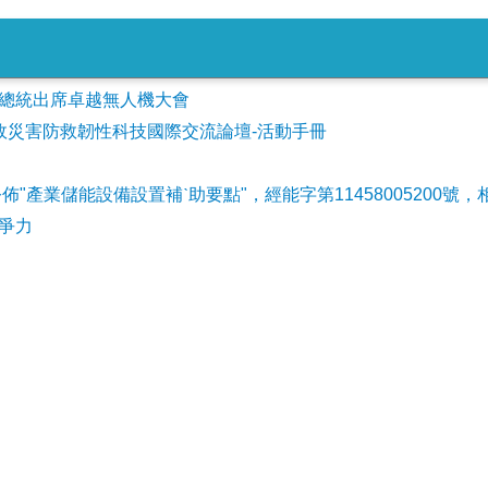
會參加總統出席卓越無人機大會
事故災害防救韌性科技國際交流論壇-活動手冊
公佈"產業儲能設備設置補ˋ助要點"，經能字第11458005200號，
爭力