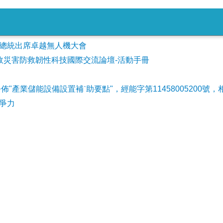
會參加總統出席卓越無人機大會
事故災害防救韌性科技國際交流論壇-活動手冊
公佈"產業儲能設備設置補ˋ助要點"，經能字第11458005200號，
爭力