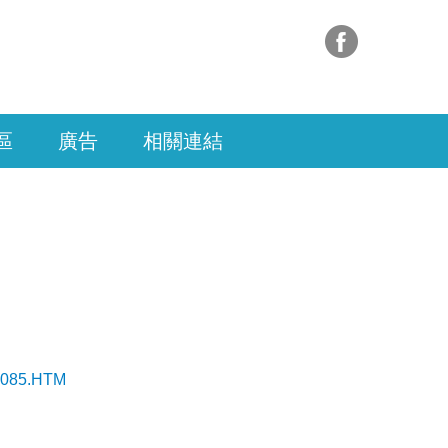
區
廣告
相關連結
a085.HTM