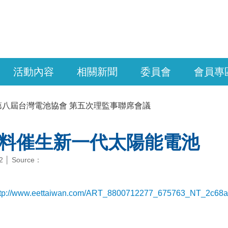
活動內容
相關新聞
委員會
會員專
第八屆台灣電池協會 第五次理監事聯席會議
料催生新一代太陽能電池
12 │ Source：
ttp://www.eettaiwan.com/ART_8800712277_675763_NT_2c68