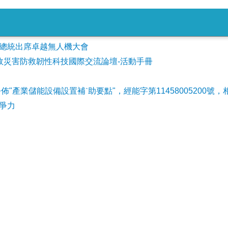
會參加總統出席卓越無人機大會
事故災害防救韌性科技國際交流論壇-活動手冊
公佈"產業儲能設備設置補ˋ助要點"，經能字第11458005200號，
爭力