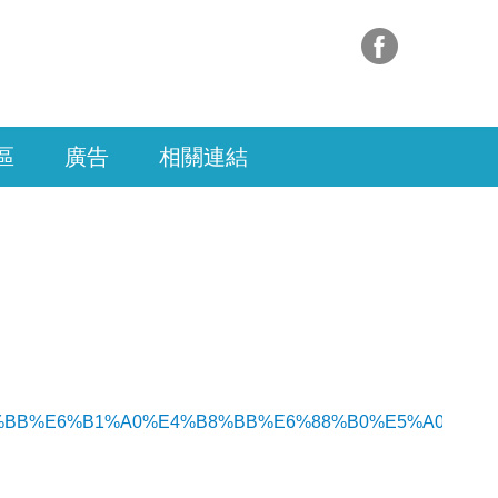
區
廣告
相關連結
%E9%9B%BB%E6%B1%A0%E4%B8%BB%E6%88%B0%E5%A0%