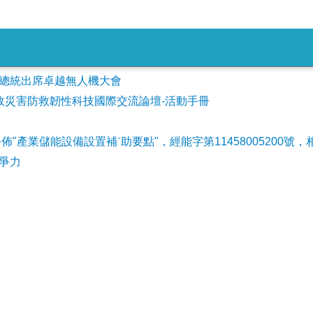
會參加總統出席卓越無人機大會
事故災害防救韌性科技國際交流論壇-活動手冊
公佈"產業儲能設備設置補ˋ助要點"，經能字第11458005200號，
爭力