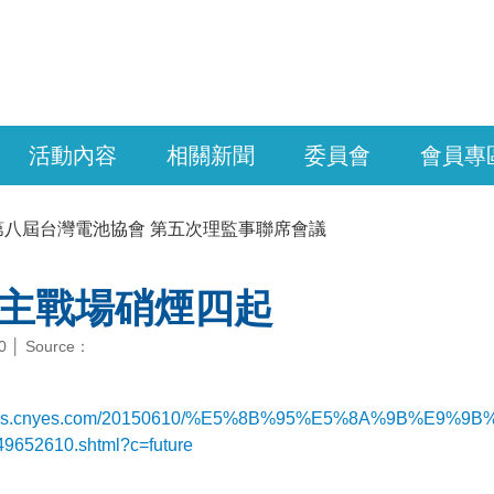
活動內容
相關新聞
委員會
會員專
第八屆台灣電池協會 第五次理監事聯席會議
主戰場硝煙四起
10 │ Source：
/news.cnyes.com/20150610/%E5%8B%95%E5%8A%9B
9652610.shtml?c=future