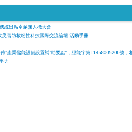
會參加總統出席卓越無人機大會
事故災害防救韌性科技國際交流論壇-活動手冊
公佈"產業儲能設備設置補ˋ助要點"，經能字第11458005200號，
爭力