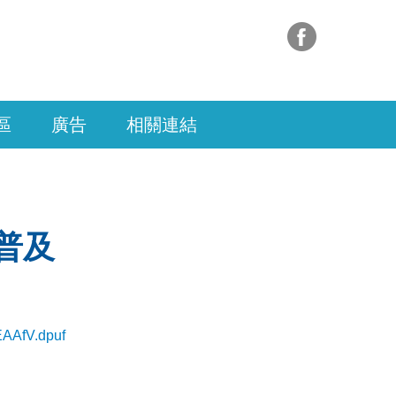
區
廣告
相關連結
普及
EAAfV.dpuf