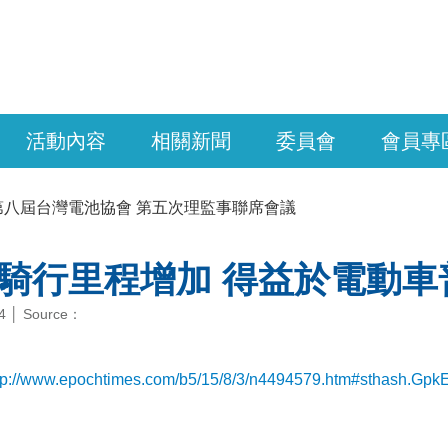
活動內容
相關新聞
委員會
會員專
第八屆台灣電池協會 第五次理監事聯席會議
騎行里程增加 得益於電動車
04 │ Source：
tp://www.epochtimes.com/b5/15/8/3/n4494579.htm#sthash.Gpk