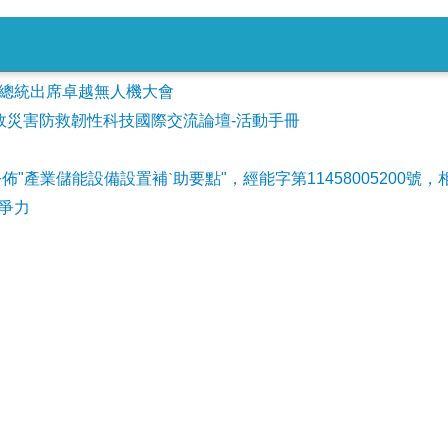
會參加總統出席卓越無人機大會
事故災害防救韌性科技國際交流論壇-活動手冊
公佈"產業儲能設備設置補ˋ助要點"，經能字第11458005200號，
爭力