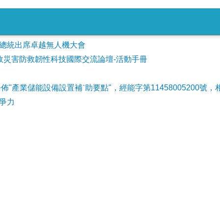
會參加總統出席卓越無人機大會
事故災害防救韌性科技國際交流論壇-活動手冊
公佈"產業儲能設備設置補ˋ助要點"，經能字第11458005200號，
爭力