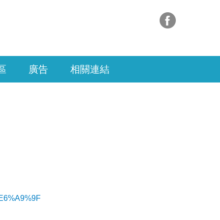
區
廣告
相關連結
E6%A9%9F