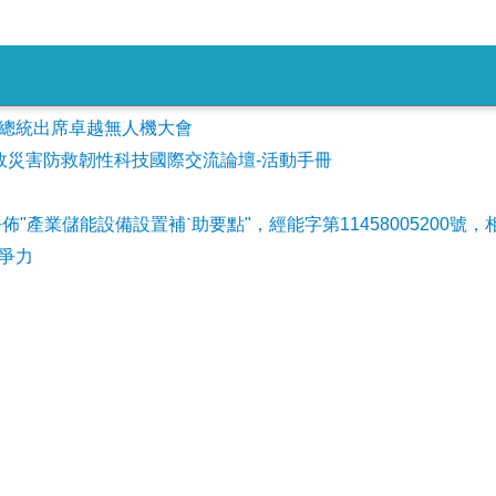
會參加總統出席卓越無人機大會
事故災害防救韌性科技國際交流論壇-活動手冊
公佈"產業儲能設備設置補ˋ助要點"，經能字第11458005200號，
爭力