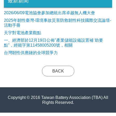
最新新聞
2026/06/09電池協會參加總統出席卓越無人機大會
2025年韌性臺灣-環境事故災害防救韌性科技國際交流論壇-
活動手冊
天宇對電池產業觀點
​一、經濟部於12月19日公佈"產業儲能設備設置補ˋ助要
點"，經能字第11458005200號，相關
台灣韌性供應鏈的全球競爭力
BACK
Copyright © 2016 Taiwan Battery Association (TBA) All
Rights Reserved.