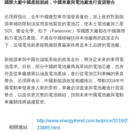
國際大廠中國產能就緒，中國車廠與電池廠進行資源整合
呂理舜指出，去年中國微型車市場發展蓬勃，加上政府對新能
源車補助限制須採用當地製造的電池芯，使本土電池廠與三星
SDI、樂金化學、松下（Panasonic）等國際大廠都在中國擴增
動力電池芯產能。不過在中國積極扶持本地廠商的政策走向
下，這場電池新產能戰備競賽贏家終將是本土品牌的電池廠。
新能源車與中國在儲能系統的政策走向，將決定未來的車用電
池需求。目前，部分中國鋰電池廠商為單純的電池芯廠，也有
些是從車廠擴展以涵蓋電池產線，進行從電池芯到車輛的垂直
整合。呂理舜表示，中國新能源政策相繼推出，帶動2016年中
國電動車發展進入新的里程，車廠必須盡速與電池廠進行資源
整合，以提供更完整的電池模組，預期未來中國電池廠與電動
車廠關係將越趨緊密。
http://www.energytrend.com.tw/price/2016051
相關連結
13885.html