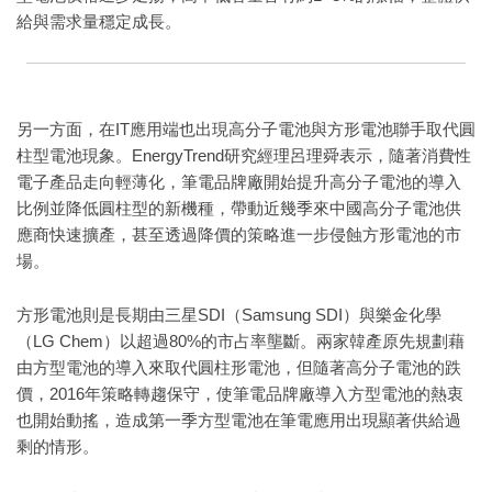
給與需求量穩定成長。
另一方面，在IT應用端也出現高分子電池與方形電池聯手取代圓
柱型電池現象。EnergyTrend研究經理呂理舜表示，隨著消費性
電子產品走向輕薄化，筆電品牌廠開始提升高分子電池的導入
比例並降低圓柱型的新機種，帶動近幾季來中國高分子電池供
應商快速擴產，甚至透過降價的策略進一步侵蝕方形電池的市
場。
方形電池則是長期由三星SDI（Samsung SDI）與樂金化學
（LG Chem）以超過80%的市占率壟斷。兩家韓產原先規劃藉
由方型電池的導入來取代圓柱形電池，但隨著高分子電池的跌
價，2016年策略轉趨保守，使筆電品牌廠導入方型電池的熱衷
也開始動搖，造成第一季方型電池在筆電應用出現顯著供給過
剩的情形。