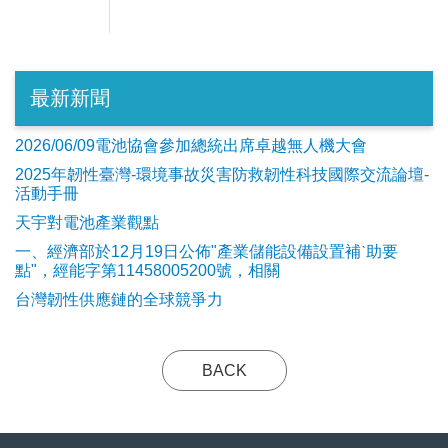
最新新聞
2026/06/09電池協會參加總統出席卓越無人機大會
2025年韌性臺灣-環境事故災害防救韌性科技國際交流論壇-
活動手冊
天宇對電池產業觀點
​一、經濟部於12月19日公佈"產業儲能設備設置補ˋ助要
點"，經能字第11458005200號，相關
台灣韌性供應鏈的全球競爭力
BACK