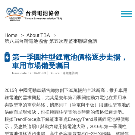
Home
About TBA
第八屆台灣電池協會 第五次理監事聯席會議
第一季圓柱型鋰電池價格逐步走揚，
車用市場備受矚目
Issue date：2016-05-23 │ Source：綠能趨勢網
2015年中國電動車銷售總數創下30萬輛的全球新高，推升車用
鋰電池的需求興起，尤其是去年第四季開始動力電池在乘用車
與微型車的需求熱絡，擠壓到IT（筆電與平板）用圓柱型電池的
供給而呈現短缺，也扭轉圓柱型電池長時間的價格低迷走勢。
根據TrendForce旗下綠能事業處EnergyTrend最新鋰電池報價顯
示，受惠於這場IT與動力應用搶電池大戰，2016年第一季圓柱
型電池價格逐步走揚，高中低容量皆有約1~3%的漲幅，整體供