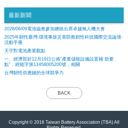
最新新聞
2026/06/09電池協會參加總統出席卓越無人機大會
2025年韌性臺灣-環境事故災害防救韌性科技國際交流論壇-
活動手冊
天宇對電池產業觀點
​一、經濟部於12月19日公佈"產業儲能設備設置補ˋ助要
點"，經能字第11458005200號，相關
台灣韌性供應鏈的全球競爭力
BACK
Copyright © 2016 Taiwan Battery Association (TBA) All
Rights Reserved.