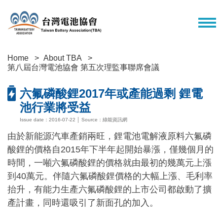
Home
About TBA
第八屆台灣電池協會 第五次理監事聯席會議
六氟磷酸鋰2017年或產能過剩 鋰電
池行業將受益
Issue date：2016-07-22 │ Source：綠能資訊網
由於新能源汽車產銷兩旺，鋰電池電解液原料六氟磷
酸鋰的價格自2015年下半年起開始暴漲，僅幾個月的
時間，一噸六氟磷酸鋰的價格就由最初的幾萬元上漲
到40萬元。伴隨六氟磷酸鋰價格的大幅上漲、毛利率
抬升，有能力生產六氟磷酸鋰的上市公司都啟動了擴
產計畫，同時還吸引了新面孔的加入。