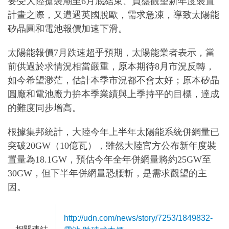
要受大陸搶裝潮至6月底結束、買盤觀望新年度裝置
計畫之際，又遭遇英國脫歐，需求急凍，導致太陽能
矽晶圓和電池報價加速下滑。
太陽能報價7月跌速超乎預期，太陽能業者表示，當
前供過於求情況相當嚴重，原本期待8月市況反轉，
如今希望渺茫，估計本季市況都不會太好；原本矽晶
圓廠和電池廠力拚本季業績與上季持平的目標，達成
的難度同步增高。
根據集邦統計，大陸今年上半年太陽能系統併網量已
突破20GW（10億瓦），雖然大陸官方公布新年度裝
置量為18.1GW，預估今年全年併網量將約25GW至
30GW，但下半年併網量恐腰斬，是需求觀望的主
因。
http://udn.com/news/story/7253/1849832-