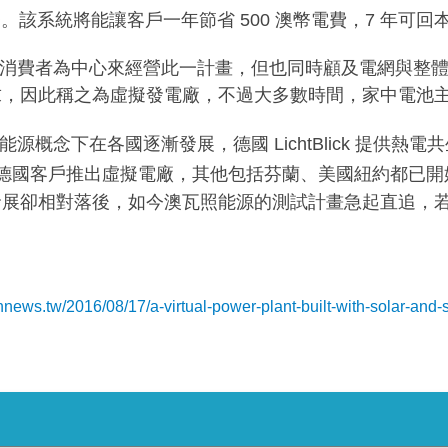
幣。該系統將能讓客戶一年節省
500
澳幣電費，
7
年可回
消費者為中心來經營此一計畫，但也同時顧及電網與整
求，因此稱之為虛擬發電廠，不過大多數時間，家中電池
式能源概念下在各國逐漸發展，德國
LichtBlick
提供熱電共
德國客戶推出虛擬電廠，其他包括芬蘭、美國紐約都已開
發展卻相對落後，如今澳瓦照能源的測試計畫急起直追，
chnews.tw/2016/08/17/a-virtual-power-plant-built-with-solar-and-s