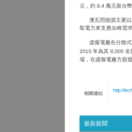
元，約
8.4
萬元新台
澳瓦照能源主要以
取電力來支應尖峰需
虛擬電廠在分散
2015
年為其
8,000
名
場，在虛擬電廠方面
http://te
相關連結
最新新聞