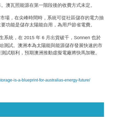
本。澳瓦照能源在第一階段後的收費方式未定。
體市場，在尖峰時間時，系統可從社區儲存的電力抽
主要功能是儲存太陽能自用，為用戶節省電費。
生系統，在
2015
年
6
月出貨破千，
Sonnen
也於
始測試。澳洲本為太陽能與能源儲存發展快速的市
若測試順利，預期澳洲推動虛擬電廠將快馬加鞭。
torage-is-a-blueprint-for-australias-energy-future/