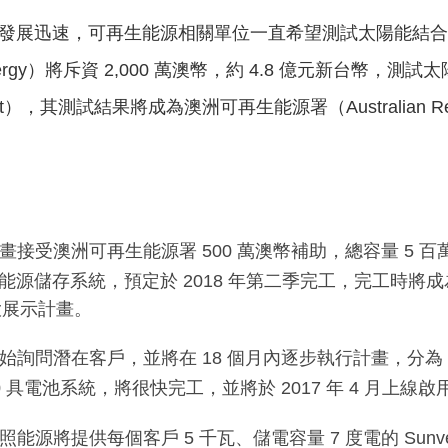
發展迅速，可再生能源相關單位一直希望測試太陽能結合
rgy
）將斥資
2,000
萬澳幣，約
4.8
億元新台幣，測試太
t
），其測試結果將成為澳洲可再生能源署（
Australian 
計畫接受澳洲可再生能源署
500
萬澳幣補助，總容量
5
百
加能源儲存系統，預定於
2018
年第二季完工，完工時將成
大展示計畫。
開始詢問潛在客戶，並將在
18
個月內逐步執行計畫，分為
0
具電池系統，將很快完工，並將於
2017
年
4
月上線啟
瓦照能源將提供每個客戶
5
千瓦、儲電容量
7
度電的
Sunv