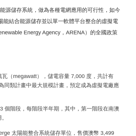
能源儲存系統，做為各種電網應用的可行性，如今
陽能結合能源儲存並以單一軟體平台整合的虛擬電
Renewable Energy Agency
，
ARENA
）的全國政策
萬瓦（
megawatt
），儲電容量
7,000
度，共計有
為同類計畫中最大規模計畫，預定成為虛擬電廠應
 3 個階段，每階段半年期，其中，第一階段在南澳
用。
erge
太陽能整合系統儲存單位，售價澳幣
3,499