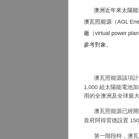
澳洲近年來太陽能
澳瓦照能源（
AGL Ene
廠（
virtual power plan
參考對象。
澳瓦照能源該項
1,000
組太陽能電池
用的全澳洲及全球最
澳瓦照能源已經
首府阿得雷德設置
15
第一階段時，澳