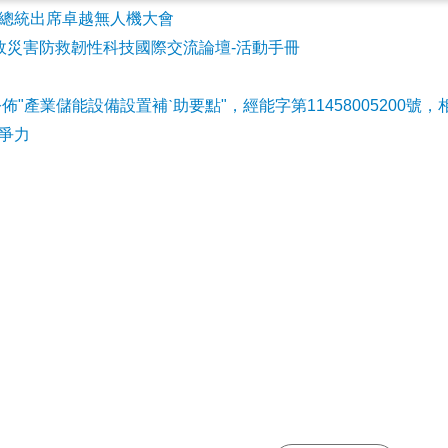
會參加總統出席卓越無人機大會
事故災害防救韌性科技國際交流論壇-活動手冊
公佈"產業儲能設備設置補ˋ助要點"，經能字第11458005200號，
爭力