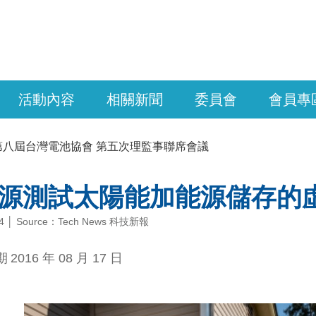
活動內容
相關新聞
委員會
會員專
第八屆台灣電池協會 第五次理監事聯席會議
源測試太陽能加能源儲存的
-24 │ Source：Tech News 科技新報
期
2016 年 08 月 17 日