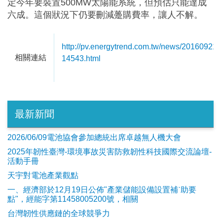
定今年要裝置500MW太陽能系統，但預估只能達成
六成。這個狀況下仍要刪減躉購費率，讓人不解。
http://pv.energytrend.com.tw/news/20160921-
相關連結
14543.html
最新新聞
2026/06/09電池協會參加總統出席卓越無人機大會
2025年韌性臺灣-環境事故災害防救韌性科技國際交流論壇-
活動手冊
天宇對電池產業觀點
​一、經濟部於12月19日公佈"產業儲能設備設置補ˋ助要
點"，經能字第11458005200號，相關
台灣韌性供應鏈的全球競爭力