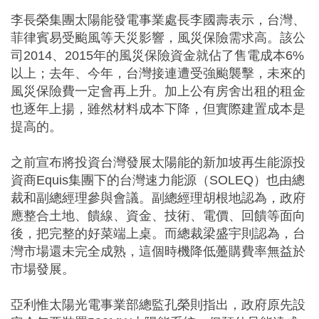
李長榮集團太陽能發電事業處長李國壽表示，台灣、
菲律賓易受颱風等天災影響，風災保險需求高。該公
司2014、2015年的風災保險資金就佔了售電成本6%
以上；去年、今年，台灣接連遭受強颱襲擊，未來的
風災保險費一定會再上升。加上公有房舍出租的租金
也逐年上揚，雖然材料成本下降，但實際建置成本是
提高的。
之前宣布將投資台灣發展太陽能的新加坡再生能源投
資商Equis集團下的台灣速力能源（SOLEQ）也由總
裁和副總經理參與會議。副總經理胡根地認為，政府
應整合土地、饋線、資金、技術、電價、回饋等面向
後，把完整的好菜端上桌。而總裁梁盛宇則認為，台
灣市場還未完全成熟，這個時機降低躉購費率無益於
市場發展。
亞利惟太陽光電事業部總監孔榮則指出，政府原先設