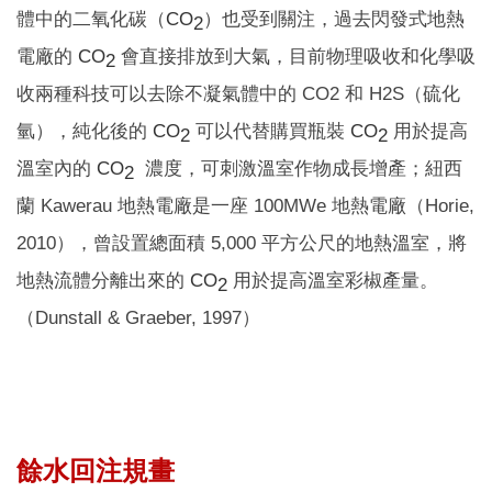
體中的二氧化碳（
CO
）
也受到關注，過去閃發式地熱
2
電廠的
CO
會直接排放到大氣，目前物理吸收和化學吸
2
收兩種科技可以去除不凝氣體中的 CO
2
和 H
2S（硫化
氫）
，純化後的
CO
可以代替購買瓶裝
CO
用於提高
2
2
溫室內的
CO
濃度，可刺激溫室作物成長增產；紐西
2
蘭 Kawerau 地熱電廠是一座 100MWe 地熱電廠（Horie,
2010），曾設置總面積 5,000 平方公尺的地熱溫室，將
地熱流體分離出來的
CO
用於提高溫室彩椒產量。
2
（Dunstall & Graeber, 1997）
餘水回注規畫