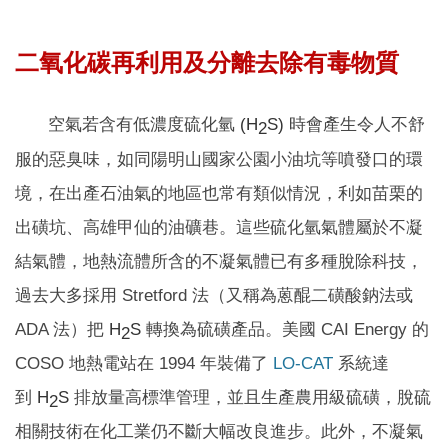
二氧化碳再利用及分離去除有毒物質
空氣若含有低濃度硫化氫
(H
S)
時會產生令人不舒
2
服的惡臭味，如同陽明山國家公園小油坑等噴發口的環
境，在出產石油氣的地區也常有類似情況，利如苗栗的
出磺坑、高雄甲仙的油礦巷。這些硫化氫氣體屬於不凝
結氣體，地熱流體所含的不凝氣體已有多種脫除科技，
過去大多採用 Stretford 法（又稱為蒽醌二磺酸鈉法或
ADA 法）
把
H
S
轉換為硫磺產品。美國 CAI Energy 的
2
COSO 地熱電站在 1994 年裝備了
LO-CAT
系統達
到
H
S
排放量高標準管理，並且生產農用級硫磺，脫硫
2
相關技術在化工業仍不斷大幅改良進步。此外，不凝氣