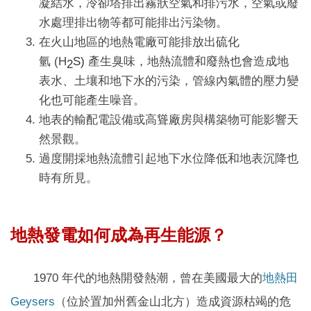
凝結水，冷卻塔排出霧狀空氣和排污水，空氣或廢
水處理排出物等都可能排出污染物。
在火山地區的地熱電廠可能排放出硫化
氫
(H
S)
產生臭味，地熱流體和廢熱也會造成地
2
表水、土壤和地下水的污染，管線內氣體的壓力變
化也可能產生噪音。
地表的輸配電設備或高聳廠房與構築物可能影響天
然景觀。
過度開採地熱流體引起地下水位降低和地表沉降也
時有所見。
地熱發電如何成為再生能源？
1970 年代的地熱開發熱潮，曾在美國最大的
地熱田
Geysers
（位於置加州舊金山北方）造成資源枯竭的危