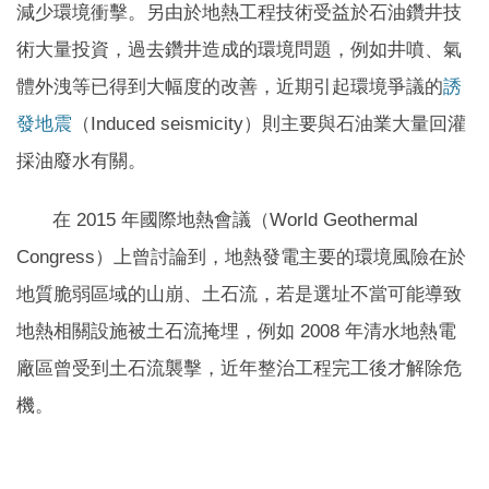
減少環境衝擊。另由於地熱工程技術受益於石油鑽井技
術大量投資，過去鑽井造成的環境問題，例如井噴、氣
體外洩等已得到大幅度的改善，近期引起環境爭議的
誘
發地震
（Induced seismicity）則主要與石油業大量回灌
採油廢水有關
。
在 2015 年國際地熱會議（World Geothermal
Congress）上曾討論到，地熱發電主要的環境風險在於
地質脆弱區域的山崩、土石流，若是選址不當可能導致
地熱相關設施被土石流掩埋，例如 2008 年清水地熱電
廠區曾受到土石流襲擊，近年整治工程完工後才解除危
機。