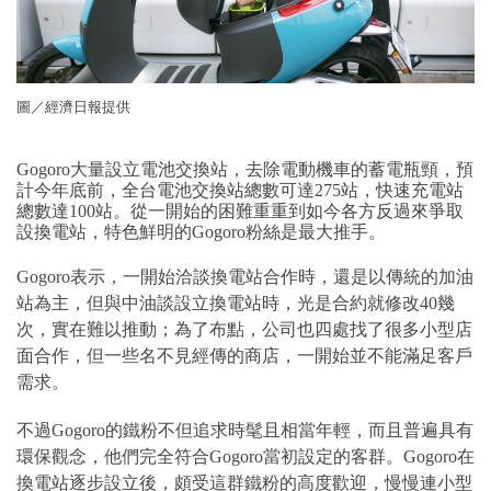
圖／經濟日報提供
Gogoro大量設立電池交換站，去除電動機車的蓄電瓶頸，預
計今年底前，全台電池交換站總數可達275站，快速充電站
總數達100站。從一開始的困難重重到如今各方反過來爭取
設換電站，特色鮮明的Gogoro粉絲是最大推手。
Gogoro表示，一開始洽談換電站合作時，還是以傳統的加油
站為主，但與中油談設立換電站時，光是合約就修改40幾
次，實在難以推動；為了布點，公司也四處找了很多小型店
面合作，但一些名不見經傳的商店，一開始並不能滿足客戶
需求。
不過Gogoro的鐵粉不但追求時髦且相當年輕，而且普遍具有
環保觀念，他們完全符合Gogoro當初設定的客群。Gogoro在
換電站逐步設立後，頗受這群鐵粉的高度歡迎，慢慢連小型