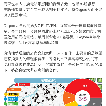
商家也加入，換電站形態開始變得多元，包括3C通訊行、
美語補習班，甚至連豆花店都主動接洽。讓Gogoro反而更能
深入民眾生活。
Gogoro去年起開始與7-ELEVEN、萊爾富合作建造超商換電
站。去年11月，位於建國北路上的7-ELEVEN榮鑫門市，首
度啟用超商換電站，單周就帶進700名客流。Gogoro今年乘
勝追擊，3月更在家樂福布點銷售。
扮演強勢通路的超商會願意與Gogoro合作，主要目的是希望
把有消費力的年輕消費者，導引到平常集客率較少的門市。
便利超商現在成為Gogoro的重要夥伴，未來拓展到以南的城
市，勢必會擴大與超商間的合作。