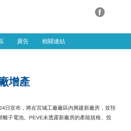
區
廣告
相關連結
廠增產
(PEVE)」於24日宣布，將在宮城工廠廠區內興建新廠房，並預
鋰離子電池。PEVE未透露新廠房的產能規格、投