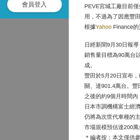
會員登入
PEVE宮城工廠目前僅
用，不過為了因應豐田
根據
Yahoo
Financ
日經新聞9月30日報導，
銷售量目標為90萬台
成。
豐田於5月20日宣布，
關、達901.4萬台。豐
之後的約9個月時間內
日本市調機構富士經濟(F
仍將為次世代車種的主流
市場規模預估達200萬台(
＊編者按：本文僅供