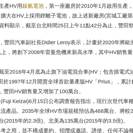
生產HV用
鎳氫電池
，第一座廠房於2010年1月啟用生產，
擴大在HV上採用鋰離子電池，故上述新廠房(宮城工廠第
e的資料顯示，截至台北時間25日上午11點42分為止，豐田勁
豐田汽車副社長Didier Leroy表示，計畫於2020年
以上，將創下2008年雷曼危機來新高水準，其中HV銷售
截至2016年4月底為止旗下油電混合車(HV；包含插電式
田於1997年12月開賣全球首款量產版HV「Prius」，累
，豐田HV銷售量又增加了100萬台。
uji Keizai)6月15日公布調查報告指出，現行次世代
產品。2035年全球HV市場規模預估為468萬台、將較201
2015年的2.3倍)、北美為135萬台(2015年的3.5倍)。
參考之用，並不構成要約、招攬或邀請、誘使、任何不論