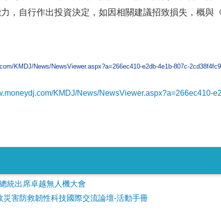
能力，自行作出投資決定，如因相關建議招致損失，概與
j.com/KMDJ/News/NewsViewer.aspx?a=266ec410-e2db-4e1b-807c-2cd38f4f
ww.moneydj.com/KMDJ/News/NewsViewer.aspx?a=266ec410-e
會參加總統出席卓越無人機大會
事故災害防救韌性科技國際交流論壇-活動手冊