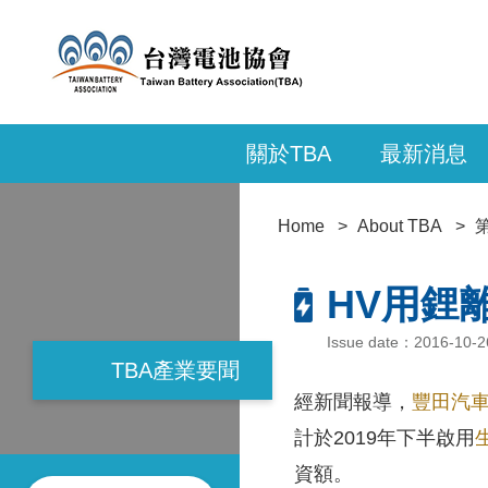
關於TBA
最新消息
Home
About TBA
HV用鋰
Issue date：2016-1
TBA產業要聞
經新聞報導，
豐田汽
計於2019年下半啟用
資額。