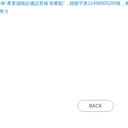
公佈"產業儲能設備設置補ˋ助要點"，經能字第11458005200號，
爭力
BACK