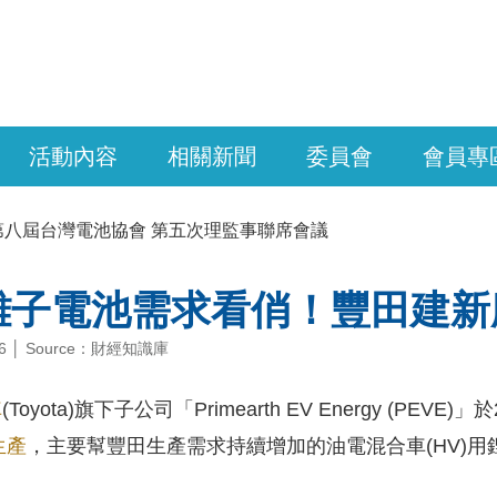
活動內容
相關新聞
委員會
會員專
第八屆台灣電池協會 第五次理監事聯席會議
離子電池需求看俏！豐田建新
0-26 │ Source：財經知識庫
車
(Toyota)旗下子公司「Primearth EV Energy 
生產
，主要幫豐田生產需求持續增加的油電混合車(HV)用