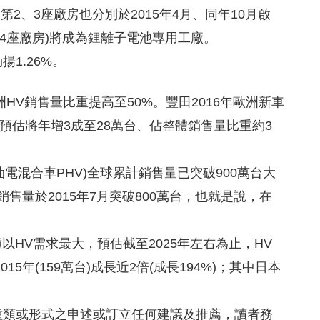
第2、3座廠房也分別於2015年4月、同年10月啟
4座廠房)將成為鋰離子電池專用工廠。
揚1.26%。
將歐洲HV銷售量比重提高至50%。豐田2016年歐洲新車
量預估將年增3成至28萬台、佔整體銷售量比重約3
油電混合車PHV)全球累計銷售量已突破900萬台大
計銷售量於2015年7月突破800萬台，也就是說，在
車種以HV需求最大，預估截至2025年左右為止，HV
5年(159萬台)成長近2倍(成長194%)；其中日本
種類或形式之申述或訂立任何建議及推薦，讀者務