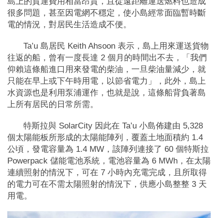
島上的貨運費用相當昂貴，且從遠距離運送燃料也造成
很多問題，甚至因電網不穩定，使小島經常面臨暫時斷
電的情況，對居民生活造成不便。
Ta’u 島居民 Keith Ahsoon 表示，島上用來運送貨物
往返的船，曾有一度長達 2 個月的時間出不去，「我們
仰賴這條船進口用來發電的柴油，一旦柴油量減少，就
只能在早上或下午時用電，以節省電力」，此外，島上
水資源也是利用泵浦運作，也就是說，這條船背負著島
上所有居民的日常所需。
特斯拉與 SolarCity 因此在 Ta’u 小島佈建由 5,328
個太陽能板所形成的太陽能陣列，覆蓋土地面積約 1.4
公頃，發電容量為 1.4 MW，該陣列連接了 60 個特斯拉
Powerpack 儲能電池系統，電池容量為 6 MWh，在太陽
連續照射的情況下，可在 7 小時內充電完成，且所取得
的電力可在不需太陽照射的情況下，供應小島整整 3 天
用電。