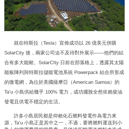
就在特斯拉（Tesla）宣佈成功以 26 億美元併購
SolarCity 後，兩家公司迫不及待對外展示——他們的結
合有多大能耐。SolarCIty 日前在部落格上，透露其太陽
能板陣列與特斯拉儲能電池系統 Powerpack 結合所形成
的微電網，為位於美國薩摩亞（American Samoa）的
Ta’u 小島供給幾乎 100% 電力，成功擺脫全然依賴柴油
發電且供電不穩定的生活。
許多小島居民都是仰賴化石燃料發電作為電力來
源，Ta’u 小島正是其中之一，不過，要將燃料運送到小