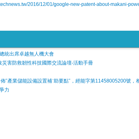
//technews.tw/2016/12/01/google-new-patent-about-makani-power-
會參加總統出席卓越無人機大會
事故災害防救韌性科技國際交流論壇-活動手冊
公佈"產業儲能設備設置補ˋ助要點"，經能字第11458005200號，
爭力