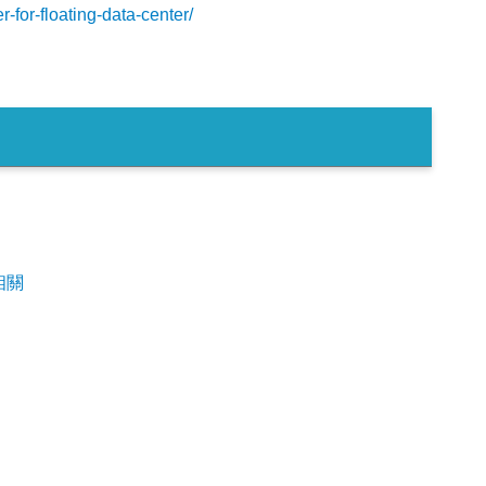
for-floating-data-center/
相關