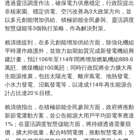
透過靈活調度作法，確保電力供應穩定，行政院提出
非核家園、穩定供電、空污改善為3大政策方向，並
以多元創能增加供給、積極節能全民參與、靈活調度
智慧儲能等3個執行策略，作為解決對策。
賴清德提到，在多元創能增加供給方面，除強化機組
平時運作維護外，並致力如期如質完成新發電機組興
建計畫，預計106年至114年間將增加燃氣機組889.6
萬瓩、燃煤機組100萬瓩；同時行政院將全力擴大再
生能源推廣，包括太陽光電、離岸風電、地熱發電、
小水力發電、沼氣發電等，以達成114年再生能源合
計占比達20％目標。
賴清德指出，在積極節能全民參與方面，政府將推動
新節電運動方案，並公告能源大用戶平均節電率應達
1%；在靈活調度智慧儲能方面，將持續透過需量競
價，擴大抑低量，配合時間電價，推動智慧電表；另