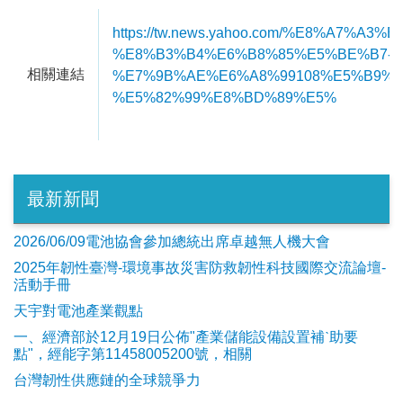
https://tw.news.yahoo.com/%E8%A7
%E8%B3%B4%E6%B8%85%E5%BE%B7-
相關連結
%E7%9B%AE%E6%A8%99108%E5%B9%B
%E5%82%99%E8%BD%89%E5%
最新新聞
2026/06/09電池協會參加總統出席卓越無人機大會
2025年韌性臺灣-環境事故災害防救韌性科技國際交流論壇-
活動手冊
天宇對電池產業觀點
​一、經濟部於12月19日公佈"產業儲能設備設置補ˋ助要
點"，經能字第11458005200號，相關
台灣韌性供應鏈的全球競爭力