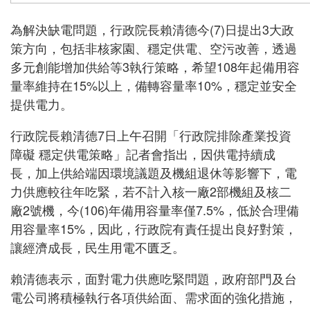
為解決缺電問題，行政院長賴清德今(7)日提出3大政
策方向，包括非核家園、穩定供電、空污改善，透過
多元創能增加供給等3執行策略，希望108年起備用容
量率維持在15%以上，備轉容量率10%，穩定並安全
提供電力。
行政院長賴清德7日上午召開「行政院排除產業投資
障礙 穩定供電策略」記者會指出，因供電持續成
長，加上供給端因環境議題及機組退休等影響下，電
力供應較往年吃緊，若不計入核一廠2部機組及核二
廠2號機，今(106)年備用容量率僅7.5%，低於合理備
用容量率15%，因此，行政院有責任提出良好對策，
讓經濟成長，民生用電不匱乏。
賴清德表示，面對電力供應吃緊問題，政府部門及台
電公司將積極執行各項供給面、需求面的強化措施，