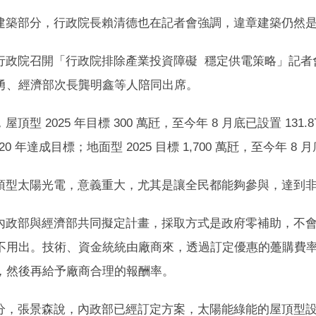
建築部分，行政院長賴清德也在記者會強調，違章建築仍然
行政院召開「行政院排除產業投資障礙 穩定供電策略」記者
勇、經濟部次長龔明鑫等人陪同出席。
頂型 2025 年目標 300 萬瓩，至今年 8 月底已設置 1
 年達成目標；地面型 2025 目標 1,700 萬瓩，至今年 8 月
頂型太陽光電，意義重大，尤其是讓全民都能夠參與，達到
內政部與經濟部共同擬定計畫，採取方式是政府零補助，不
不用出。技術、資金統統由廠商來，透過訂定優惠的躉購費
，然後再給予廠商合理的報酬率。
分，張景森說，內政部已經訂定方案，太陽能綠能的屋頂型