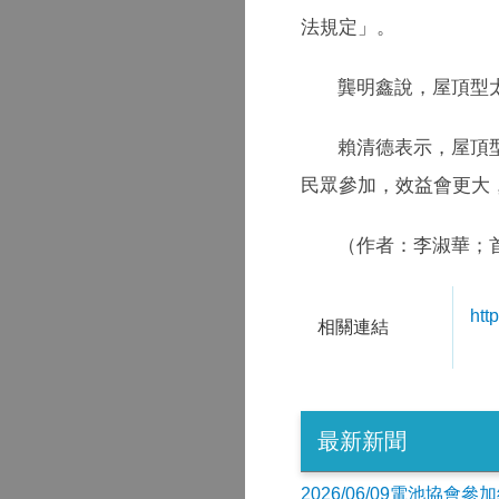
法規定」。
龔明鑫說，屋頂型太
賴清德表示，屋頂
民眾參加，效益會更大
（作者：李淑華；
htt
相關連結
最新新聞
2026/06/09電池協