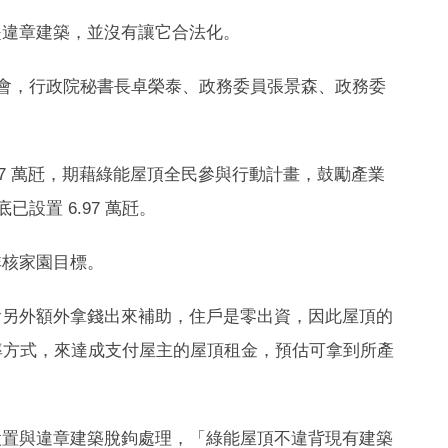
是違章建築，並沒有讓它合法化。
會，行政院秘書長卓榮泰、政務委員張景森、政務委
31.87 萬瓩，期藉綠能屋頂全民參與行動計畫，鼓勵產業
底已設置 6.97 萬瓩。
非核家園目標。
會另外額外拿錢出來補助，住戶是零出資，因此屋頂的
率方式，來達成支付屋主的屋頂租金，預估可拿到所產
設置與違章建築脫鉤處理，「綠能屋頂不違背現有建築