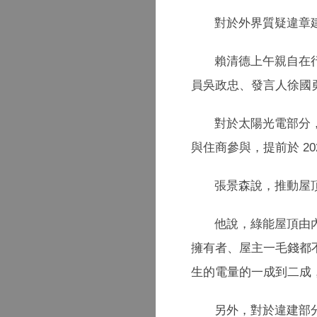
對於外界質疑違章
賴清德上午親自在
員吳政忠、發言人徐國
對於太陽光電部分，屋
與住商參與，提前於 2020
張景森說，推動屋
他說，綠能屋頂由
擁有者、屋主一毛錢都
生的電量的一成到二成
另外，對於違建部