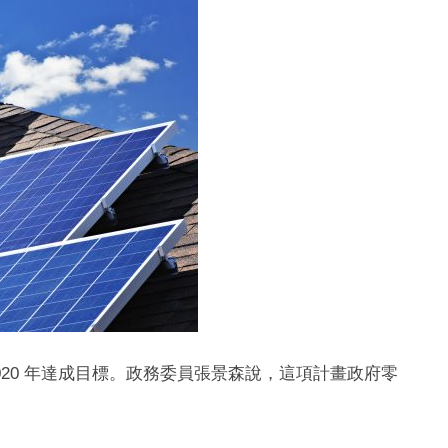
2020 年達成目標。政務委員張景森說，這項計畫政府零