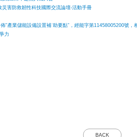
事故災害防救韌性科技國際交流論壇-活動手冊
公佈"產業儲能設備設置補ˋ助要點"，經能字第11458005200號，
爭力
BACK