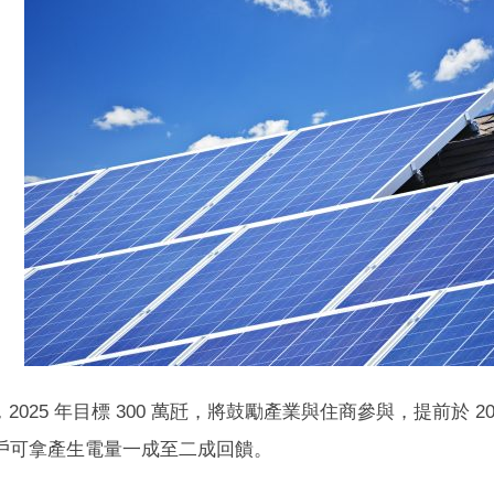
2025 年目標 300 萬瓩，將鼓勵產業與住商參與，提前於 
戶可拿產生電量一成至二成回饋。