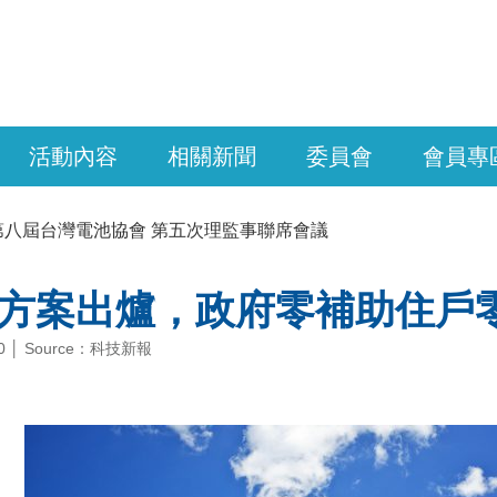
活動內容
相關新聞
委員會
會員專
第八屆台灣電池協會 第五次理監事聯席會議
方案出爐，政府零補助住戶
-10 │ Source：科技新報