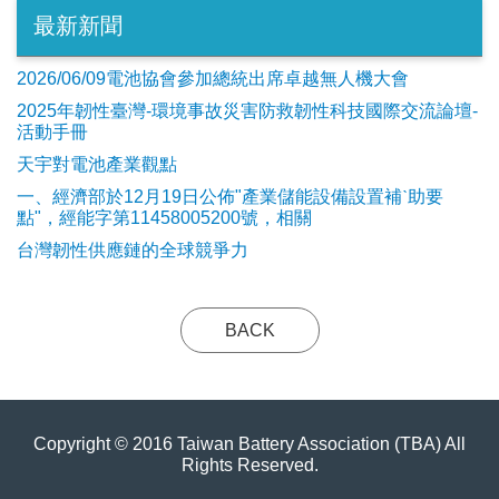
最新新聞
2026/06/09電池協會參加總統出席卓越無人機大會
2025年韌性臺灣-環境事故災害防救韌性科技國際交流論壇-
活動手冊
天宇對電池產業觀點
​一、經濟部於12月19日公佈"產業儲能設備設置補ˋ助要
點"，經能字第11458005200號，相關
台灣韌性供應鏈的全球競爭力
BACK
Copyright © 2016 Taiwan Battery Association (TBA) All
Rights Reserved.