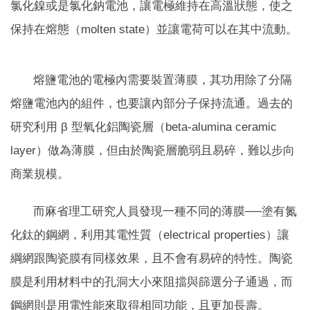
氯化鎳或是氯化鈉電池，讓電極維持在高溫狀態，使之
保持在熔態（molten state）並讓電荷可以在其中流動。
熔鹽電池的電極內需要裝置薄膜，其功用除了分隔
熔鹽電池內的組件，也要讓內部分子保持流通。過去的
研究利用 β 型氧化鋁陶瓷層（beta-alumina ceramic
layer）做為薄膜，但由於陶瓷層脆弱且易碎，難以步向
商業規模。
而麻省理工研究人員發現一種不同的薄膜──塗有氮
化鈦的鋼網，利用其電性質（electrical properties）讓
綱網跟陶瓷膜有同樣效果，且不會有易碎的特性。陶瓷
膜是利用材料中的孔洞大小來阻擋與篩選分子通過，而
鋼網則是用電性能來取得相同功能，且更加長壽。