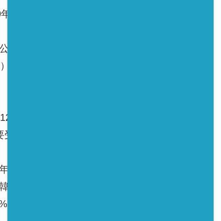
年提高發電量至125 GW。
公社周一公布數據顯示，南韓去年供電量達到
0億瓦），較2016年的105.8 GW成長10.3%，而電力需
日，達到85.13 GW，而2016年高峰為8月12日
主要受到氣候因素影響。
率僅74.2%，較2016年的84.5%銳減10.3
韓24座核電廠有11座停機，比例將近一半；燃煤
%，同樣較2016年下滑5.9個百分點。（財經中心