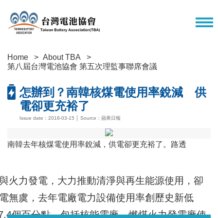
Home
About TBA
第八屆台灣電池協會 第五次理監事聯席會議
怎辦到？南韓核煤電使用率銳減 供
電卻更充裕了
Issue date：2018-03-15 │ Source：蘋果日報
南韓去年核煤電使用率銳減，供電卻更充裕了。路透
https://tw.appledaily.com/new/realtime/2018
相關連結
與火力發電，大力推動清淨與再生能源使用，卻
電無虞，去年電廠電力設備使用率創歷史新低
%下滑7.4個百分點，包括核能電廠、燃煤火力發電廠使