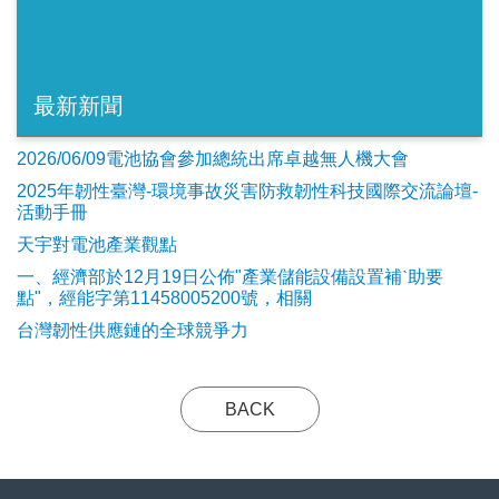
最新新聞
2026/06/09電池協會參加總統出席卓越無人機大會
2025年韌性臺灣-環境事故災害防救韌性科技國際交流論壇-
活動手冊
天宇對電池產業觀點
​一、經濟部於12月19日公佈"產業儲能設備設置補ˋ助要
點"，經能字第11458005200號，相關
台灣韌性供應鏈的全球競爭力
BACK